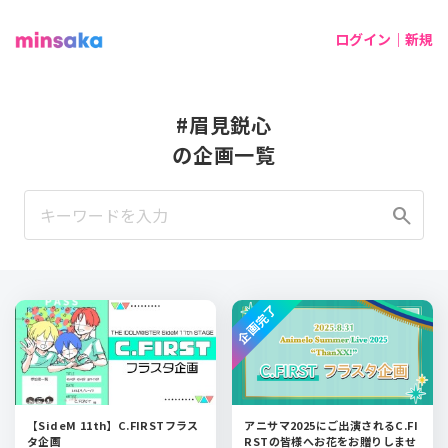
ログイン｜新規
#眉見鋭心
の企画一覧
search
企画完了
【SideM 11th】C.FIRSTフラス
アニサマ2025にご出演されるC.FI
タ企画
RSTの皆様へお花をお贈りしませ