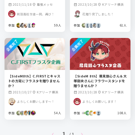
2023/11/18
幕張メッセ
2023/10/28
Kアリーナ横浜
calendar_month
location_on
calendar_month
location_on
剣羽高校生徒一同、再び！
花贈り完了しました！
参加
59人
参加
61人
企画完了
企画完了
【SideM8th】C.FIRSTとキャス
【SideM 8th】眉見鋭心さん＆大
トの方宛にフラスタを贈りません
塚剛央さんにフラワースタンドを
か？
贈りませんか？
2023/10/27
Kアリーナ横浜
2023/10/28
Kアリーナ横浜
calendar_month
location_on
calendar_month
location_on
よろしくお願いします～！
よろしくお願いします！
参加
54人
参加
108人
1
chevron_left
chevron_right
/ 1