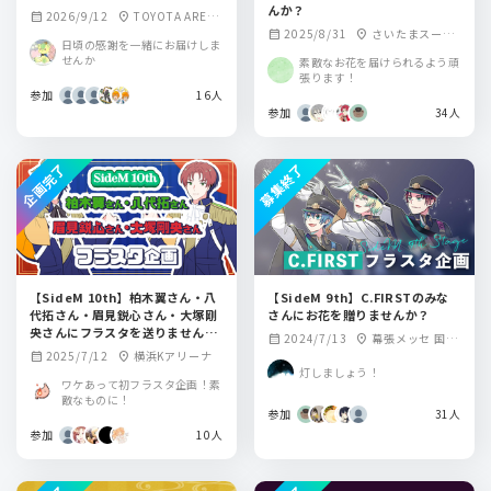
んか？
2026/9/12
TOYOTA ARENA
calendar_month
location_on
2025/8/31
さいたまスーパ
calendar_month
location_on
TOKYO
日頃の感謝を一緒にお届けしま
ーアリーナ
せんか
素敵なお花を届けられるよう頑
張ります！
参加
16人
参加
34人
企画完了
募集終了
【SideM 10th】柏木翼さん・八
【SideM 9th】C.FIRSTのみな
代拓さん・眉見鋭心さん・大塚剛
さんにお花を贈りませんか？
央さんにフラスタを送りません
2024/7/13
幕張メッセ 国際
calendar_month
location_on
か？
2025/7/12
横浜Kアリーナ
calendar_month
location_on
展示場ホール9-11
灯しましょう！
ワケあって初フラスタ企画！素
敵なものに！
参加
31人
参加
10人