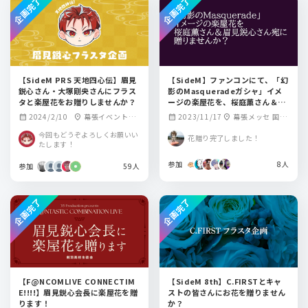
企画完了
企画完了
【SideM PRS 天地四心伝】眉見
【SideM】ファンコンにて、「幻
鋭心さん・大塚剛央さんにフラス
影のMasqueradeガシャ」イメ
タと楽屋花をお贈りしませんか？
ージの楽屋花を、桜庭薫さん＆眉
見鋭心さんへ贈りませんか？
2024/2/10
幕張イベントホ
2023/11/17
幕張メッセ 国際
calendar_month
location_on
calendar_month
location_on
ール
展示場ホール9-10
今回もどうぞよろしくお願いい
花贈り完了しました！
たします！
参加
8人
参加
59人
企画完了
企画完了
【F@NCOMLIVE CONNECTIM
【SideM 8th】C.FIRSTとキャ
E!!!!】眉見鋭心会長に楽屋花を贈
ストの皆さんにお花を贈りません
ります！
か？