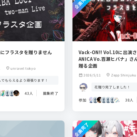
企画完了
UCIにフラスタを贈りません
Vack-ON!! Vol.10に出
ANICA Vo.百瀬ヒバナ」
贈る企画
1
location_on
unravel tokyo
calendar_month
2026/5/11
location_on
Zepp Shinjuku
んでもらえるよう頑張ります！
花贈り完了しました！
43人
募集終了
参加
38人
企画完了