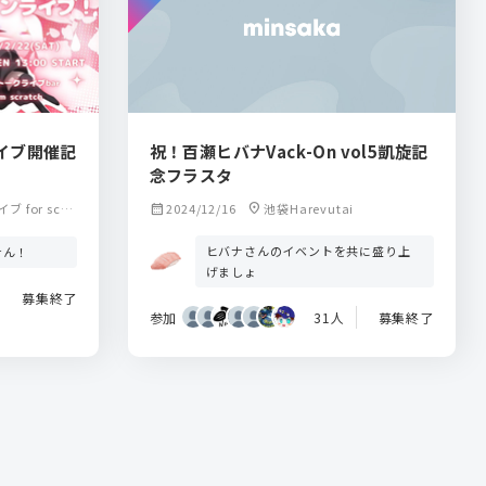
イブ開催記
祝！百瀬ヒバナVack-On vol5凱旋記
】
念フラスタ
for scra
calendar_month
2024/12/16
location_on
池袋Harevutai
ヒバナさんのイベントを共に盛り上
せん！
げましょ
募集終了
参加
31人
募集終了