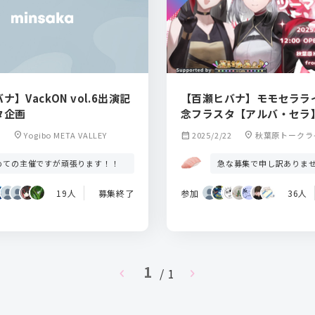
】VackON vol.6出演記
【百瀬ヒバナ】モモセララ
タ企画
念フラスタ【アルバ・セラ
3
location_on
Yogibo META VALLEY
calendar_month
2025/2/22
location_on
秋葉原トークライブ 
tch
めての主催ですが頑張ります！！
急な募集で申し訳ありま
19人
募集終了
参加
36人
1
chevron_left
/ 1
chevron_right