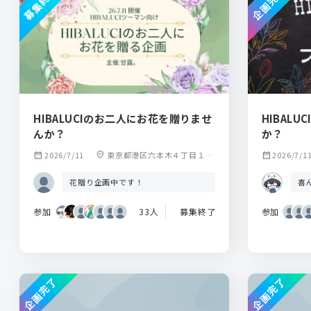
募集終了
企画完了
HIBALUCIのお二人にお花を贈りませ
HIBAL
んか？
か？
calendar_month
2026/7/11
location_on
東京都港区六本木４丁目１１
calendar_month
2026/7/1
−１１ 六本木Gmビル B1F unra
vel Tokyo
花贈り企画中です！
喜
参加
33人
募集終了
参加
企画完了
企画完了