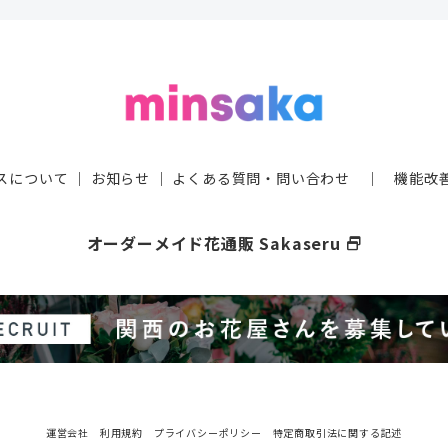
スについて
｜
お知らせ
｜
よくある質問・問い合わせ
｜
機能改
オーダーメイド花通販 Sakaseru
select_window
運営会社
利用規約
プライバシーポリシー
特定商取引法に関する記述