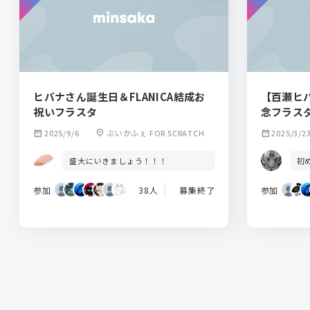
ヒバナさん誕生日＆FLANICA結成お
【百瀬ヒバナ
祝いフラスタ
念フラス
calendar_month
2025/9/6
location_on
ぶいかふぇ FOR SCRATCH
calendar_month
2025/3/2
盛大にいきましょう！！！
初
参加
38人
募集終了
参加