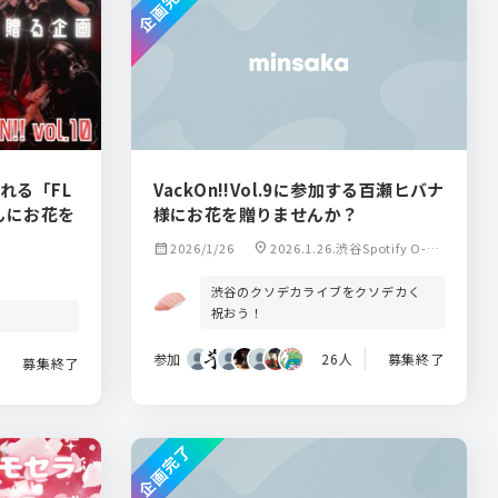
企画完了
演される「FL
VackOn!!Vol.9に参加する百瀬ヒバナ
さんにお花を
様にお花を贈りませんか？
calendar_month
2026/1/26
location_on
2026.1.26.渋谷Spotify O-EA
ST
渋谷のクソデカライブをクソデカく
祝おう！
参加
26人
募集終了
募集終了
企画完了