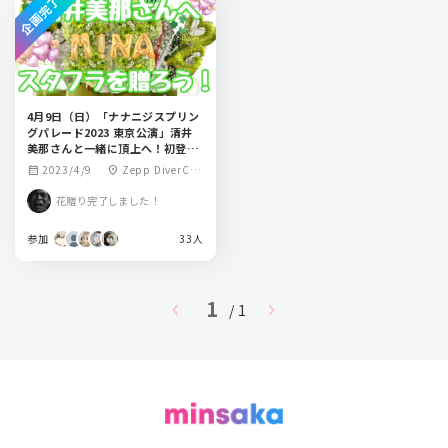
企画完了
4月9日（日）「ナナニジスプリン
グパレード2023 東京公演」清井
美那さんと一緒に頂上へ！初登
山！スタフラを贈ろう！
2023/4/9
Zepp DiverCit
calendar_month
location_on
y(TOKYO)
花贈り完了しました！
参加
33人
1
chevron_left
chevron_right
/ 1