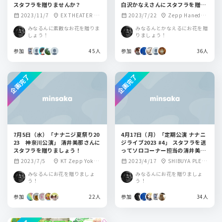
スタフラを贈りませんか？
白沢かなえさんにスタフラを贈り
ませんか？
2023/11/7
EX THEATER R
2023/7/22
Zepp Haneda
calendar_month
location_on
calendar_month
location_on
OPPONGI(イーエ
(TOKYO)
みなるんに素敵なお花を贈りま
みなるんとかなえるにお花を贈
ックスシアターロ
しょう！
りましょう！
ッポンギ)
参加
45人
参加
36人
企画完了
企画完了
7月5日（水）「ナナニジ夏祭り20
4月17日（月）「定期公演 ナナニ
23 神奈川公演」 清井美那さんに
ジライブ2023 #4」 スタフラを送
スタフラを贈りましょう！
ってソロコーナー担当の清井美那
さんを応援しよう！
2023/7/5
KT Zepp Yokoh
2023/4/17
SHIBUYA PLEAS
calendar_month
location_on
calendar_month
location_on
ama
URE PLEASURE
みなるんにお花を贈りましょ
みなるんにお花を贈りましょ
う！
う！
参加
22人
参加
34人