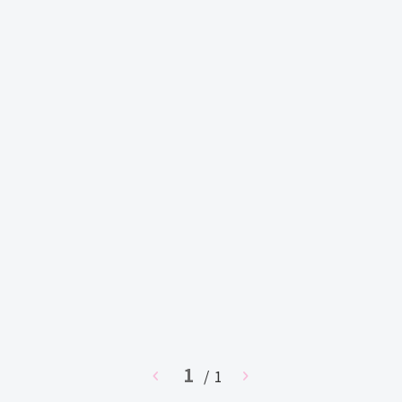
1
chevron_left
/ 1
chevron_right