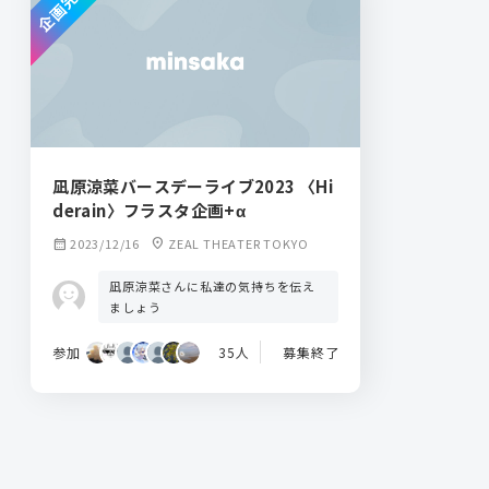
企画完了
凪原涼菜バースデーライブ2023 〈Hi
derain〉フラスタ企画+α
calendar_month
2023/12/16
location_on
ZEAL THEATER TOKYO
凪原涼菜さんに私達の気持ちを伝え
ましょう
参加
35人
募集終了