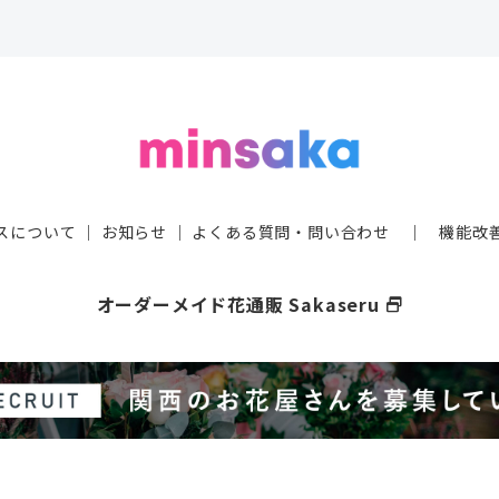
スについて
｜
お知らせ
｜
よくある質問・問い合わせ
｜
機能改
オーダーメイド花通販 Sakaseru
select_window