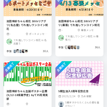
池田瑛紗ちゃん祝花 38thリアグ
池田瑛紗ちゃん祝花 38thリアグ
リ(名古屋) てれ推しワンコイン祝
リ(幕張) てれ推しワンコイン祝花
花
-
幕張メッセ
calendar_month
location_on
-
ポートメッセな
calendar_month
location_on
てれ推しワンコイン祝花 in 幕
ごや
張 4/
てれ推しワンコイン祝花 in 名
古屋 5
参加
36人
参加
30人
企画完了
企画完了
池田瑛紗ちゃん生誕ポスター企画
5期生加入3周年記念広告
(5/12~18掲載予定) byてれ班発見
2025/2/24
乃木坂駅
calendar_month
location_on
部
5期オタからたくさんの愛を届
-
calendar_month
location_on
けたい！