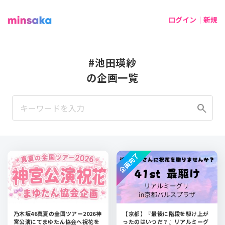
ログイン｜新規
#池田瑛紗
の企画一覧
search
企画完了
乃木坂46真夏の全国ツアー2026神
【京都】『最後に階段を駆け上が
宮公演にてまゆたん協会へ祝花を
ったのはいつだ？』リアルミーグ