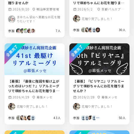
贈りませんか
リで瑛紗ちゃんにお花を贈りませ
んか？
2026/8/20
明治神宮野球場
2026/5/2
京都パルスプラ
calendar_month
location_on
calendar_month
location_on
ザ
まゆたん協会へ素敵なお花を贈
花贈り完了しました！
りたいです！
参加
30人
参加
7人
企画完了
企画完了
【幕張】『最後に階段を駆け上が
【幕張】『ビリヤニ』リアルミー
ったのはいつだ？』リアルミーグ
グリで瑛紗ちゃんにお花を贈りま
リで瑛紗ちゃんにお花を贈りませ
せんか？
んか？
2026/4/29
幕張メッセ
2026/2/28
幕張メッセ
calendar_month
location_on
calendar_month
location_on
花贈り完了しました！
花贈り完了しました！
参加
43人
参加
50人