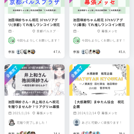
池田瑛紗ちゃん祝花 37thリアグ
池田瑛紗ちゃん祝花 37thリアグ
リ(京都) てれ推しワンコイン祝花
リ(幕張) てれ推しワンコイン祝花
-
京都パルスプラ
-
幕張メッセ
calendar_month
location_on
calendar_month
location_on
ザ
今回もよろしくお願いします！
今回もよろしくお願いします！
参加
47人
参加
45人
企画完了
企画完了
池田瑛紗さん・井上和さんへ祝花
【大感謝祭】まゆたん協会 祝花
を贈りませんか？リアグリin幕張
企画
2025/1/26
幕張メッセ
2024/12/14
幕張メッセ
calendar_month
location_on
calendar_month
location_on
花贈り完了しました！
あざと可愛いく頑張ります！
参加
34人
参加
39人