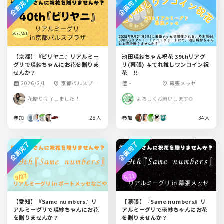
企画完了
企画完了
【京都】『ビリヤニ』リアルミー
池田瑛紗ちゃん祝花 39thリアグ
グリで瑛紗ちゃんにお花を贈りま
リ(幕張) ＃てれ推しワンコイン祝
せんか？
花 !!
2026/2/1
京都パルスプラ
-
幕張メッセ
calendar_month
location_on
calendar_month
location_on
ザ
花贈り完了しました！
よろしくお願いします🌻
参加
28人
参加
34人
企画完了
企画完了
【愛知】『Same numbers』リ
【幕張】『Same numbers』リ
アルミーグリで瑛紗ちゃんにお花
アルミーグリで瑛紗ちゃんにお花
を贈りませんか？
を贈りませんか？