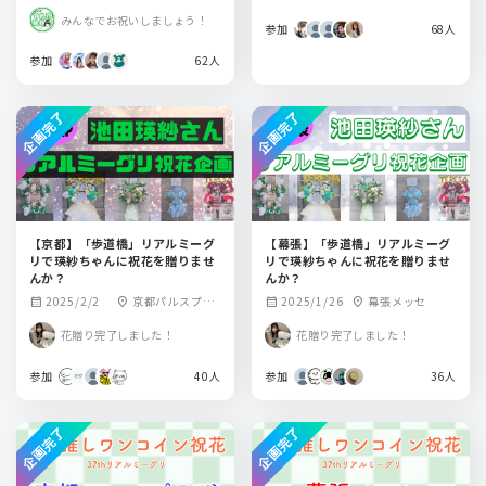
みんなでお祝いしましょう！
参加
68人
参加
62人
企画完了
企画完了
【京都】「歩道橋」リアルミーグ
【幕張】「歩道橋」リアルミーグ
リで瑛紗ちゃんに祝花を贈りませ
リで瑛紗ちゃんに祝花を贈りませ
んか？
んか？
2025/2/2
京都パルスプラ
2025/1/26
幕張メッセ
calendar_month
location_on
calendar_month
location_on
ザ
花贈り完了しました！
花贈り完了しました！
参加
40人
参加
36人
企画完了
企画完了