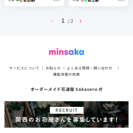
1
chevron_left
chevron_right
/ 2
サービスについて
｜
お知らせ
｜
よくある質問・問い合わせ
｜
機能改善の依頼
オーダーメイド花通販 Sakaseru
select_window