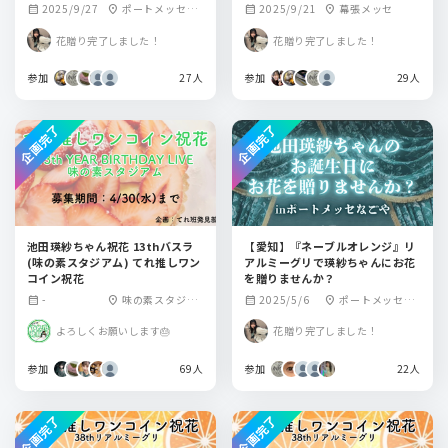
2025/9/27
ポートメッセな
2025/9/21
幕張メッセ
calendar_month
location_on
calendar_month
location_on
ごや
花贈り完了しました！
花贈り完了しました！
参加
27人
参加
29人
企画完了
企画完了
池田瑛紗ちゃん祝花 13thバスラ
【愛知】『ネーブルオレンジ』リ
(味の素スタジアム) てれ推しワン
アルミーグリで瑛紗ちゃんにお花
コイン祝花
を贈りませんか？
-
味の素スタジア
2025/5/6
ポートメッセな
calendar_month
location_on
calendar_month
location_on
ム
ごや
よろしくお願いします🎂
花贈り完了しました！
参加
69人
参加
22人
企画完了
企画完了