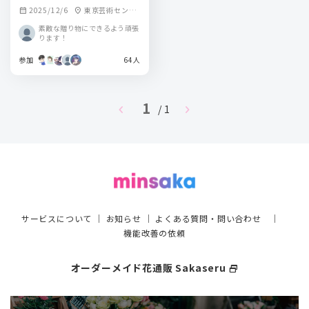
2025/12/6
東京芸術センタ
calendar_month
location_on
ー天空劇場
素敵な贈り物にできるよう頑張
ります！
参加
64人
1
chevron_left
chevron_right
/ 1
サービスについて
｜
お知らせ
｜
よくある質問・問い合わせ
｜
機能改善の依頼
オーダーメイド花通販 Sakaseru
select_window