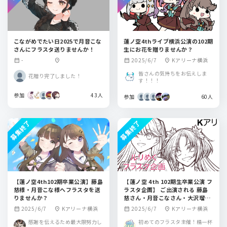
こながめでたい日2025で月音こな
蓮ノ空4thライブ横浜公演の102期
さんにフラスタ送りませんか！
生にお花を贈りませんか？
-
2025/6/7
Kアリーナ横浜
calendar_month
location_on
calendar_month
location_on
皆さんの気持ちをお伝えしま
花贈り完了しました！
す！！！
参加
43人
参加
60人
募集終了
募集終了
【蓮ノ空4th102期卒業公演】藤島
【蓮ノ空 4th 102期生卒業公演 フ
慈様・月音こな様へフラスタを送
ラスタ企画】 ご出演される 藤島
りませんか？
慈さん・月音こなさん・大沢瑠璃
乃さん・菅叶和さん にフラスタを
2025/6/7
Kアリーナ横浜
2025/6/7
Kアリーナ横浜
calendar_month
location_on
calendar_month
location_on
贈りませんか？
感謝を伝えるため最大限努力し
初めてのフラスタ主催！精一杯