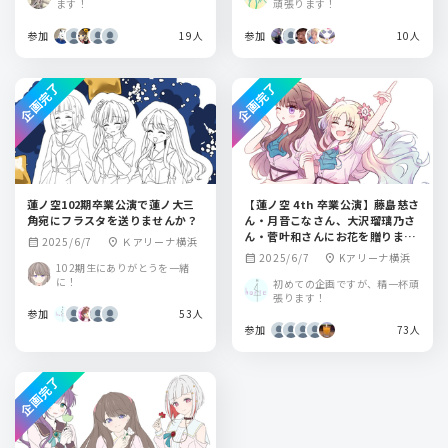
ます！
頑張ります！
参加
19人
参加
10人
企画完了
企画完了
蓮ノ空102期卒業公演で蓮ノ大三
【蓮ノ空 4th 卒業公演】藤島慈さ
角宛にフラスタを送りませんか？
ん・月音こなさん、大沢瑠璃乃さ
ん・菅叶和さんにお花を贈りませ
2025/6/7
Ｋアリーナ横浜
calendar_month
location_on
んか？
2025/6/7
Kアリーナ横浜
calendar_month
location_on
102期生にありがとうを一緒
に！
初めての企画ですが、精一杯頑
張ります！
参加
53人
参加
73人
企画完了