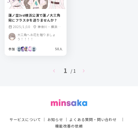
蓮ノ空3rd横浜公演で蓮ノ大三角
宛にフラスタを送りませんか？
2025/1/10
神奈川・横浜ア
calendar_month
location_on
リーナ
大三角へお花を贈りましょ
う！！！！
参加
50人
1
chevron_left
chevron_right
/ 1
サービスについて
｜
お知らせ
｜
よくある質問・問い合わせ
｜
機能改善の依頼