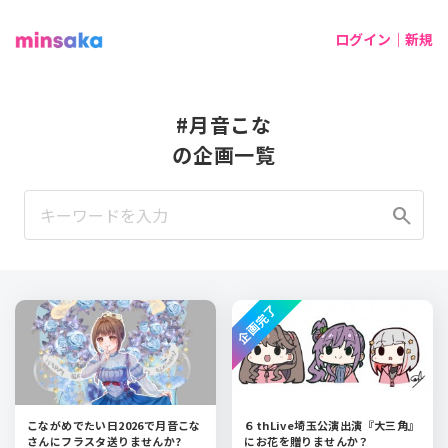
ログイン｜新規
#月音こな
の企画一覧
search
企画完了
こながめでたい日2026で月音こな
６thLive埼玉公演出演『大三角』
さんにフラスタ送りませんか?
にお花を贈りませんか？