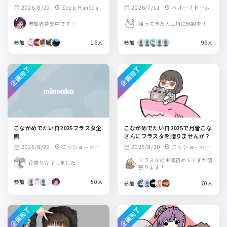
2026/8/20
Zepp Haneda
2026/7/11
ベルーナドーム
calendar_month
location_on
calendar_month
location_on
参加者募集中です！
帰ってきた大三角に感謝を！
参加
16人
参加
96人
企画完了
企画完了
こながめでたい日2025フラスタ企
こながめでたい日2025で月音こな
画
さんにフラスタを贈りませんか？
2025/8/20
ニッショーホー
2025/8/20
ニッショーホー
calendar_month
location_on
calendar_month
location_on
ル
ル
フラスタの主催初めてですが頑
花贈り完了しました！
張ります！
参加
50人
参加
70人
企画完了
企画完了