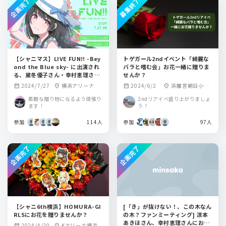
企画完了
募集終了
【シャニマス】LIVE FUN!! -Bey
トゲガール2ndイベント「綺麗な
ond the Blue sky- に出演され
バラと嗜む会」お花一緒に贈りま
る、黛冬優子さん・幸村恵理さん
せんか？
へお花を贈りませんか
2024/7/27
横浜アリーナ
2024/6/2
浜離宮朝日小ホ
calendar_month
location_on
calendar_month
location_on
ール
素敵な贈り物になるよう頑張り
2ndリアイベ盛り上がりましょ
ます！
う！
参加
114人
参加
97人
企画完了
企画完了
【シャニ6th横浜】HOMURA-GI
[「き」が抜けない！、この木なん
RLSにお花を贈りませんか？
の木？ファンミーティング] 涼本
あきほさん、幸村恵理さんにお花
2024/4/20
Kアリーナ横浜
calendar_month
location_on