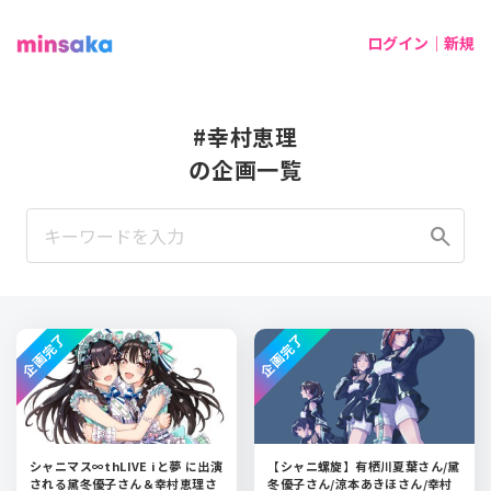
ログイン｜新規
#幸村恵理
の企画一覧
search
企画完了
企画完了
シャニマス∞thLIVE iと夢 に出演
【シャニ螺旋】有栖川夏葉さん/黛
される黛冬優子さん＆幸村恵理さ
冬優子さん/涼本あきほさん/幸村