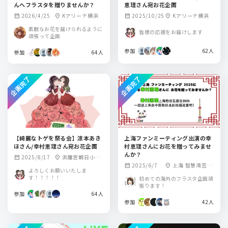
んへフラスタを贈りませんか？
恵理さん宛お花企画
2026/4/25
Kアリーナ横浜
2025/10/25
Kアリーナ横浜
calendar_month
location_on
calendar_month
location_on
素敵なお花を届けられるように
皆様の応援をお届けします
頑張って企画
参加
62人
参加
64人
企画完了
企画完了
【綺麗なトゲを祭る会】涼本あき
上海ファンミーティング出演の幸
ほさん/幸村恵理さん宛お花企画
村恵理さんにお花を贈ってみませ
んか？
2025/8/17
浜離宮朝日小ホ
calendar_month
location_on
2025/6/7
上海 智慧湾芸術
calendar_month
location_on
ール
よろしくお願いいたしま
劇場
す！！！！！
初めての海外のフラスタ企画頑
張ります！
参加
64人
参加
42人