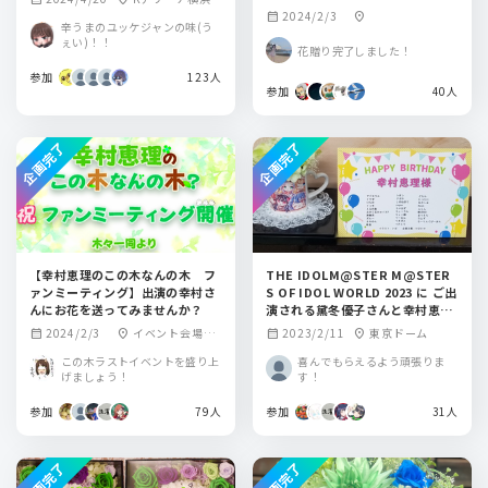
を一緒に贈りませんか？
2024/2/3
calendar_month
location_on
辛うまのユッケジャンの味(う
ぇい)！！
花贈り完了しました！
参加
123人
参加
40人
企画完了
企画完了
【幸村恵理のこの木なんの木 フ
THE IDOLM@STER M@STER
ァンミーティング】出演の幸村さ
S OF IDOL WORLD 2023 に ご出
んにお花を送ってみませんか？
演される黛冬優子さんと幸村恵理
さんにお花をお花を贈りません
2024/2/3
イベント会場&V
2023/2/11
東京ドーム
calendar_month
location_on
calendar_month
location_on
か？
IMS事務所にお送り
この木ラストイベントを盛り上
喜んでもらえるよう頑張りま
します
げましょう！
す！
参加
79人
参加
31人
企画完了
企画完了