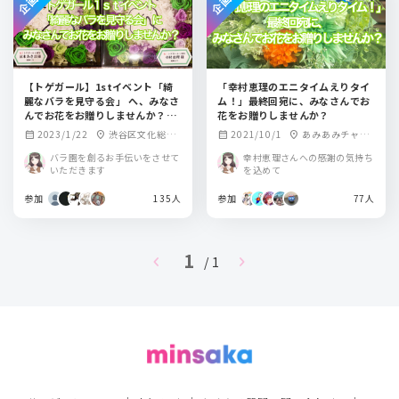
【トゲガール】1stイベント「綺
「幸村恵理のエニタイムえりタイ
麗なバラを見守る会」 へ、みなさ
ム！」最終回宛に、みなさんでお
んでお花をお贈りしませんか？
花をお贈りしませんか？
【涼本あきほ・幸村恵理の綺麗な
2023/1/22
渋谷区文化総合
2021/10/1
あみあみチャン
calendar_month
location_on
calendar_month
location_on
バラにはトゲがある】
センター大和田さ
ネルニューエイジ
バラ園を創るお手伝いをさせて
幸村恵理さんへの感謝の気持ち
くらホール
いただきます
を込めて
参加
135人
参加
77人
1
chevron_left
chevron_right
/ 1