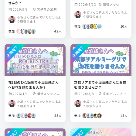
せんか？
2026/6/13
幕張メッセ
calendar_month
location_on
2026/9/7
宮崎県の某駅
calendar_month
location_on
小坂さんに喜んでいただけるよ
う頑張ります
小坂さんに喜んでいただけるよ
う頑張ります
参加
20人
参加
42人
企画完了
企画完了
7回目のひな誕祭で小坂菜緒さん
京都リアミで小坂菜緒さんにお花
へお花を贈りませんか？
を贈りませんか？
2026/4/4
横浜スタジアム
2026/3/8
京都パルスプラ
calendar_month
location_on
calendar_month
location_on
ザ
小坂さんに喜んでいただけるよ
小坂さんに喜んでいただけるよ
う頑張ります
う頑張ります
参加
55人
参加
13人
企画完了
企画完了