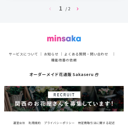
1
chevron_left
chevron_right
/ 2
サービスについて
｜
お知らせ
｜
よくある質問・問い合わせ
｜
機能改善の依頼
オーダーメイド花通販 Sakaseru
select_window
運営会社
利用規約
プライバシーポリシー
特定商取引法に関する記述