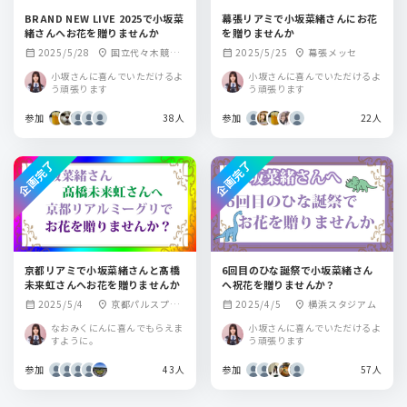
BRAND NEW LIVE 2025で小坂菜
幕張リアミで小坂菜緒さんにお花
緒さんへお花を贈りませんか
を贈りませんか
2025/5/28
国立代々木競技
2025/5/25
幕張メッセ
calendar_month
location_on
calendar_month
location_on
場 第一体育館
小坂さんに喜んでいただけるよ
小坂さんに喜んでいただけるよ
う頑張ります
う頑張ります
参加
38人
参加
22人
企画完了
企画完了
京都リアミで小坂菜緒さんと髙橋
6回目のひな誕祭で小坂菜緒さん
未来虹さんへお花を贈りませんか
へ祝花を贈りませんか？
2025/5/4
京都パルスプラ
2025/4/5
横浜スタジアム
calendar_month
location_on
calendar_month
location_on
ザ
なおみくにんに喜んでもらえま
小坂さんに喜んでいただけるよ
すように。
う頑張ります
参加
43人
参加
57人