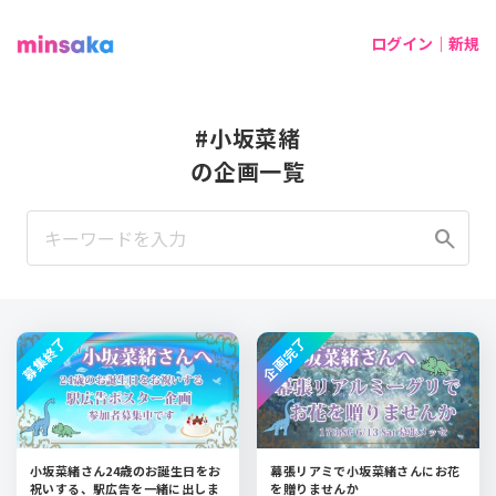
ログイン｜新規
#小坂菜緒
の企画一覧
search
募集終了
企画完了
小坂菜緒さん24歳のお誕生日をお
幕張リアミで小坂菜緒さんにお花
祝いする、駅広告を一緒に出しま
を贈りませんか