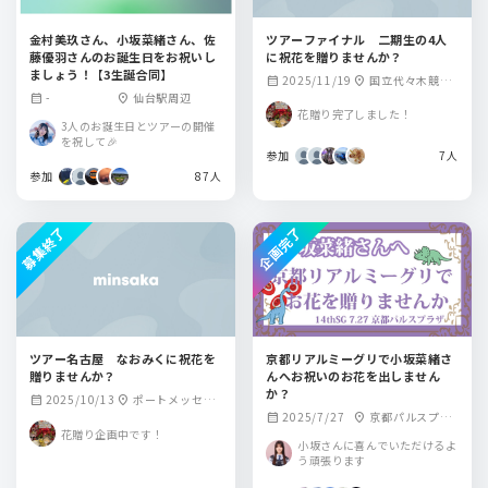
金村美玖さん、小坂菜緒さん、佐
ツアーファイナル 二期生の4人
藤優羽さんのお誕生日をお祝いし
に祝花を贈りませんか？
ましょう！【3生誕合同】
2025/11/19
国立代々木競技
calendar_month
location_on
-
仙台駅周辺
calendar_month
location_on
場
花贈り完了しました！
3人のお誕生日とツアーの開催
を祝して🎉
参加
7人
参加
87人
募集終了
企画完了
ツアー名古屋 なおみくに祝花を
京都リアルミーグリで小坂菜緒さ
贈りませんか？
んへお祝いのお花を出しません
か？
2025/10/13
ポートメッセ名
calendar_month
location_on
2025/7/27
京都パルスプラ
calendar_month
location_on
古屋
花贈り企画中です！
ザ
小坂さんに喜んでいただけるよ
う頑張ります