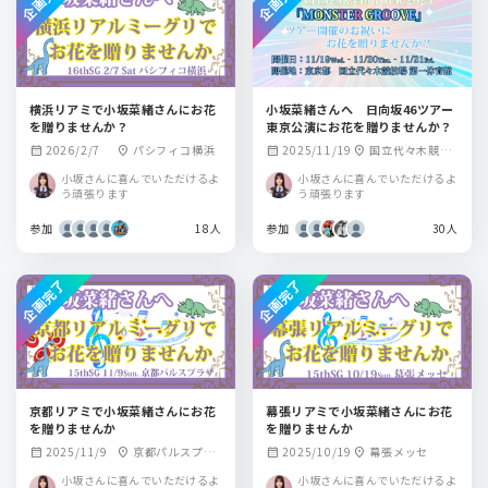
横浜リアミで小坂菜緒さんにお花
小坂菜緒さんへ 日向坂46ツアー
を贈りませんか？
東京公演にお花を贈りませんか？
2026/2/7
パシフィコ横浜
2025/11/19
国立代々木競技
calendar_month
location_on
calendar_month
location_on
場第一体育館
小坂さんに喜んでいただけるよ
小坂さんに喜んでいただけるよ
う頑張ります
う頑張ります
参加
18人
参加
30人
企画完了
企画完了
京都リアミで小坂菜緒さんにお花
幕張リアミで小坂菜緒さんにお花
を贈りませんか
を贈りませんか
2025/11/9
京都パルスプラ
2025/10/19
幕張メッセ
calendar_month
location_on
calendar_month
location_on
ザ
小坂さんに喜んでいただけるよ
小坂さんに喜んでいただけるよ