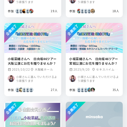
う頑張ります
う頑張ります
参加
19人
参加
18人
企画完了
企画完了
小坂菜緒さんへ 日向坂46ツアー
小坂菜緒さんへ 日向坂46ツアー
大阪公演にお花を贈りませんか？
宮城公演にお花を贈りませんか？
2025/10/22
大阪城ホール
2025/9/20
セキスハイムス
calendar_month
location_on
calendar_month
location_on
ーパーアリーナ
小坂さんに喜んでいただけるよ
小坂さんに喜んでいただけるよ
う頑張ります
う頑張ります
参加
27人
参加
35人
企画完了
企画完了