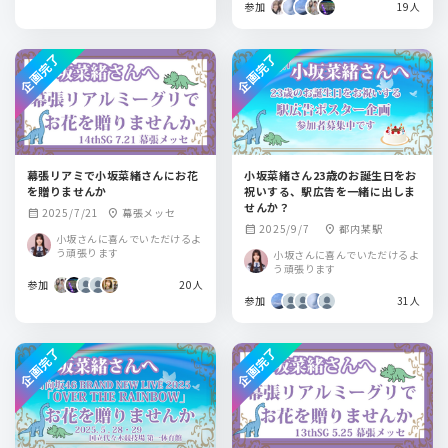
参加
19人
企画完了
企画完了
幕張リアミで小坂菜緒さんにお花
小坂菜緒さん23歳のお誕生日をお
を贈りませんか
祝いする、駅広告を一緒に出しま
せんか？
2025/7/21
幕張メッセ
calendar_month
location_on
2025/9/7
都内某駅
calendar_month
location_on
小坂さんに喜んでいただけるよ
う頑張ります
小坂さんに喜んでいただけるよ
う頑張ります
参加
20人
参加
31人
企画完了
企画完了