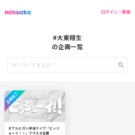
ログイン｜新規
#大東翔生
の企画一覧
search
企画完了
ダブルヒガシ単独ライブ「ビッジ
ョーイ！！」フラスタ企画