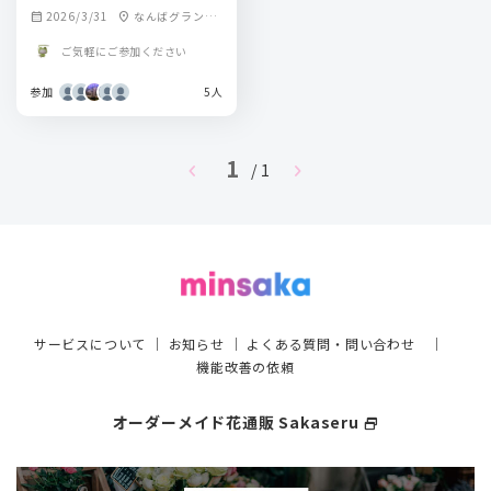
2026/3/31
なんばグランド
calendar_month
location_on
花月
ご気軽にご参加ください
参加
5人
1
chevron_left
chevron_right
/ 1
サービスについて
｜
お知らせ
｜
よくある質問・問い合わせ
｜
機能改善の依頼
オーダーメイド花通販 Sakaseru
select_window