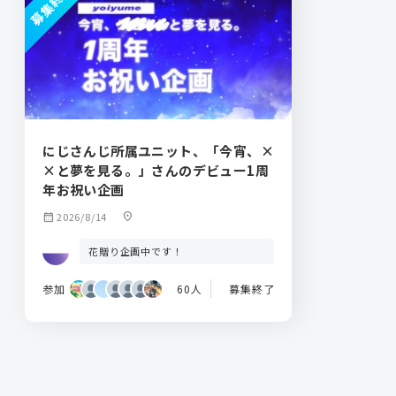
募集終了
にじさんじ所属ユニット、「今宵、×
×と夢を見る。」さんのデビュー1周
年お祝い企画
calendar_month
2026/8/14
location_on
花贈り企画中です！
参加
60人
募集終了