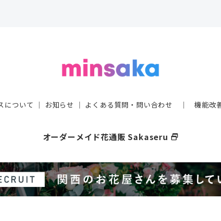
スについて
｜
お知らせ
｜
よくある質問・問い合わせ
｜
機能改
オーダーメイド花通販 Sakaseru
select_window