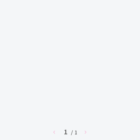
1
chevron_left
/ 1
chevron_right