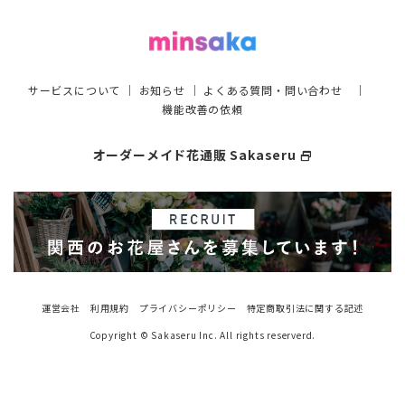
サービスについて
｜
お知らせ
｜
よくある質問・問い合わせ
｜
機能改善の依頼
オーダーメイド花通販 Sakaseru
select_window
運営会社
利用規約
プライバシーポリシー
特定商取引法に関する記述
Copyright © Sakaseru Inc. All rights reserverd.