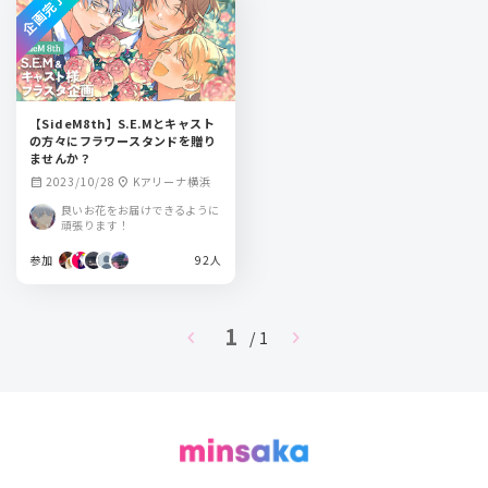
企画完了
【SideM8th】S.E.Mとキャスト
の方々にフラワースタンドを贈り
ませんか？
2023/10/28
Kアリーナ横浜
calendar_month
location_on
良いお花をお届けできるように
頑張ります！
参加
92人
1
chevron_left
chevron_right
/ 1