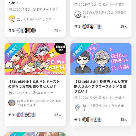
んか？
2025/7/12
Kアリーナ横浜
calendar_month
location_on
2025/7/12
Kアリーナ横浜
calendar_month
location_on
315のお花を贈れるよう頑張り
ます！
宜しくお願いいたします！
参加
58人
参加
79人
企画完了
企画完了
【SideM9th】S.E.Mとキャスト
【SideM 8th】硲道夫さん＆伊東
の方々にお花を贈りませんか？
健人さんへフラワースタンドを贈
りたい！
2024/7/13
幕張メッセ
calendar_month
location_on
2023/10/28
Kアリーナ横浜
calendar_month
location_on
応援の気持ちをお届けできるよ
う頑張ります
精一杯頑張らせていただきま
す！
参加
53人
参加
38人