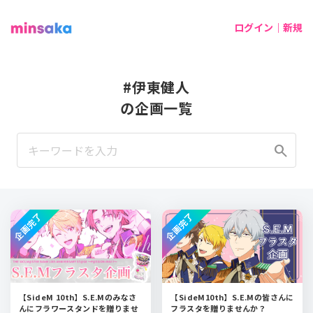
ログイン｜新規
#伊東健人
の企画一覧
search
企画完了
企画完了
【SideM 10th】S.E.Mのみなさ
【SideM10th】S.E.Mの皆さんに
んにフラワースタンドを贈りませ
フラスタを贈りませんか？