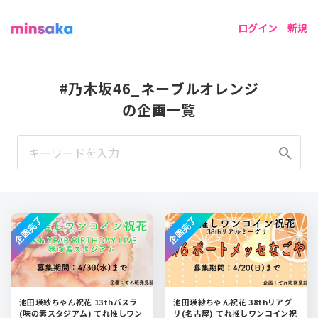
ログイン｜新規
#乃木坂46_ネーブルオレンジ
の企画一覧
search
企画完了
企画完了
池田瑛紗ちゃん祝花 13thバスラ
池田瑛紗ちゃん祝花 38thリアグ
(味の素スタジアム) てれ推しワン
リ(名古屋) てれ推しワンコイン祝