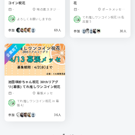
コイン祝花
花
-
味の素スタジア
-
ポートメッセな
calendar_month
location_on
calendar_month
location_on
ム
ごや
てれ推しワンコイン祝花 in 名
よろしくお願いします🎂
古屋 5
参加
69人
参加
30人
企画完了
池田瑛紗ちゃん祝花 38thリアグ
リ(幕張) てれ推しワンコイン祝花
-
幕張メッセ
calendar_month
location_on
てれ推しワンコイン祝花 in 幕
張 4/
参加
36人