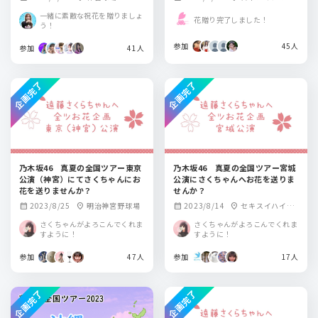
ル
一緒に素敵な祝花を贈りましょ
花贈り完了しました！
う！
参加
45人
参加
41人
企画完了
企画完了
乃木坂46 真夏の全国ツアー東京
乃木坂46 真夏の全国ツアー宮城
公演（神宮）にてさくちゃんにお
公演にさくちゃんへお花を送りま
花を送りませんか？
せんか？
2023/8/25
明治神宮野球場
2023/8/14
セキスイハイム
calendar_month
location_on
calendar_month
location_on
スーパーアリーナ
さくちゃんがよろこんでくれま
さくちゃんがよろこんでくれま
すように！
すように！
参加
47人
参加
17人
企画完了
企画完了