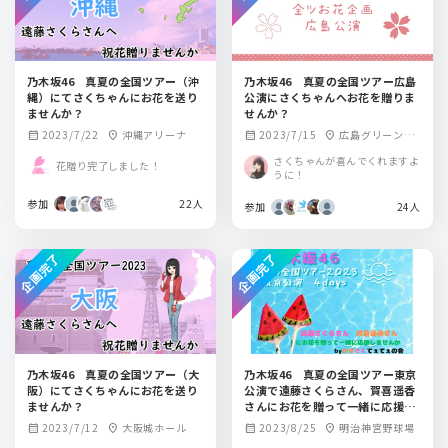
乃木坂46 真夏の全国ツアー（沖
乃木坂46 真夏の全国ツアー広島
縄）にてさくちゃんにお花を送り
公演にさくちゃんへお花を贈りま
ませんか？
せんか？
2023/7/22
沖縄アリーナ
2023/7/15
広島グリーンア
calendar_month
location_on
calendar_month
location_on
リーナ
さくちゃんが喜んでくれますよ
花贈り完了しました！
うに！
参加
22人
参加
24人
企画完了
企画完了
乃木坂46 真夏の全国ツアー（大
乃木坂46 真夏の全国ツアー東京
阪）にてさくちゃんにお花を送り
公演で遠藤さくらさん、賀喜遥香
ませんか？
さんにお花を贈って一緒に応援し
ませんか？
2023/7/12
大阪城ホール
2023/8/25
明治神宮野球場
calendar_month
location_on
calendar_month
location_on