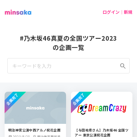
ログイン｜新規
#乃木坂46真夏の全国ツアー2023
の企画一覧
search
企画完了
企画完了
明治神宮公演中西アルノ祝花企画
【与田祐希さん】乃木坂46 全国ツ
アー 東京公演祝花企画
2023/8/25
明治神宮野球場
calendar_month
location_on