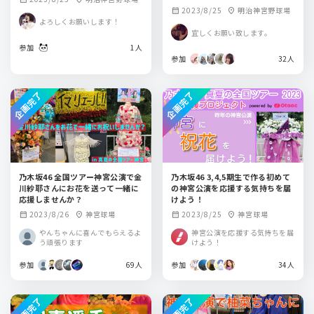
2023/8/25
明治神宮野球場
calendar_month
location_on
よろしくお願いします！
宜しくお願い致します。
参加
1人
参加
32人
企画完了
企画完了
乃木坂46 全国ツアー神宮公演で金
乃木坂46 3,4,5期生で作る初めて
川紗耶さんにお花を送って一緒に
の神宮公演を応援する気持ちを届
応援しませんか？
けよう！
2023/8/26
神宮球場
2023/8/25
神宮球場
calendar_month
location_on
calendar_month
location_on
やんちゃんに喜んでもらえるよ
神宮公演を応援する気持ちを届
う頑張ります
けよう！
参加
69人
参加
34人
企画完了
企画完了