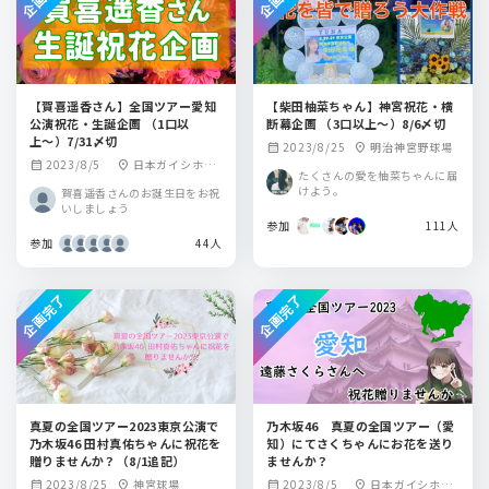
【賀喜遥香さん】全国ツアー愛知
【柴田柚菜ちゃん】神宮祝花・横
公演祝花・生誕企画 （1口以
断幕企画 （3口以上〜）8/6〆切
上〜）7/31〆切
2023/8/25
明治神宮野球場
calendar_month
location_on
2023/8/5
日本ガイシホー
calendar_month
location_on
たくさんの愛を柚菜ちゃんに届
ル
けよう。
賀喜遥香さんのお誕生日をお祝
いしましょう
参加
111人
参加
44人
企画完了
企画完了
真夏の全国ツアー2023東京公演で
乃木坂46 真夏の全国ツアー（愛
乃木坂46 田村真佑ちゃんに祝花を
知）にてさくちゃんにお花を送り
贈りませんか？（8/1追記）
ませんか？
2023/8/25
神宮球場
2023/8/5
日本ガイシホー
calendar_month
location_on
calendar_month
location_on