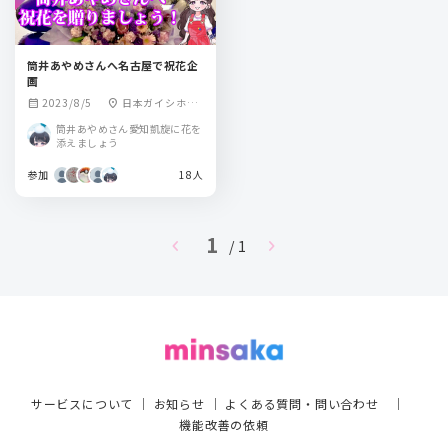
筒井あやめさんへ名古屋で祝花企
画
2023/8/5
日本ガイシホー
calendar_month
location_on
ル
筒井あやめさん愛知凱旋に花を
添えましょう
参加
18人
1
chevron_left
chevron_right
/ 1
サービスについて
｜
お知らせ
｜
よくある質問・問い合わせ
｜
機能改善の依頼