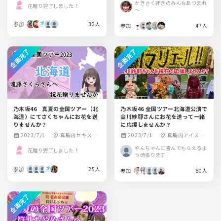
かきさく好きのみんなあつまれ
花贈り完了しました！
～
参加
32人
参加
47人
企画完了
企画完了
乃木坂46 真夏の全国ツアー（北
乃木坂46 全国ツアー北海道公演で
海道）にてさくちゃんにお花を送
金川紗耶さんにお花を送って一緒
りませんか？
に応援しませんか？
2023/7/1
真駒内セキスイ
2023/7/1
真駒内アイスア
calendar_month
location_on
calendar_month
location_on
ハイムアイスアリ
リーナ
やんちゃんに喜んでもらえるよ
花贈り完了しました！
ーナ
う頑張ります
参加
25人
参加
80人
企画完了