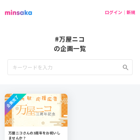
ログイン｜新規
#万屋ニコ
の企画一覧
search
企画完了
万屋ニコさんの3周年をお祝いし
ませんか？