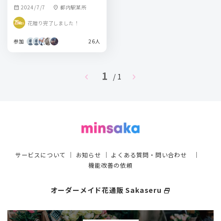
2024/7/7
都内駅某所
calendar_month
location_on
花贈り完了しました！
参加
26人
1
chevron_left
chevron_right
/ 1
サービスについて
｜
お知らせ
｜
よくある質問・問い合わせ
｜
機能改善の依頼
オーダーメイド花通販 Sakaseru
select_window