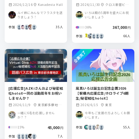
2026/12/16
Kanadevia Hall
2026/11/30
クロス新宿ビジ
calendar_month
location_on
calendar_month
location_on
ョン
ルイ姉にみんなでフラスタを送
いろは殿の5周年を盛大にお祝
りましょう！
いしましょう
参加
35人
367,000
36%
円
参加
66人
企画完了
[応援広告]AZKiさんおよび秘密結
風真いろは誕生日記念企画2026
社holoX一同の活動周年をお祝い
【駅構内応援広告/ホロライブ6期
しませんか？
生/秘密結社holoX】
2026/11/9
東京都多摩地区
2026/6/15
東京
calendar_month
location_on
calendar_month
location_on
路線バス車内
一緒に6名を応援しません
今年もご支援の方よろしくお願
か？？
いします。
45,000
参加
55人
15%
円
参加
7人