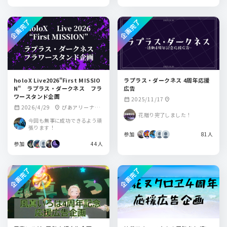
企画完了
企画完了
holoX Live2026"First MISSIO
ラプラス・ダークネス 4周年応援
N" ラプラス・ダークネス フラ
広告
ワースタンド企画
2025/11/17
calendar_month
location_on
2026/4/29
ぴあアリーナM
calendar_month
location_on
花贈り完了しました！
M
今回も無事に成功できるよう頑
張ります！
参加
81人
参加
44人
企画完了
企画完了