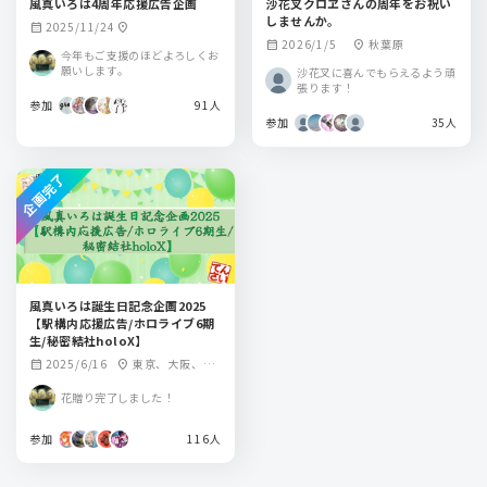
風真いろは4周年応援広告企画
沙花叉クロヱさんの周年をお祝い
しませんか。
2025/11/24
calendar_month
location_on
2026/1/5
秋葉原
calendar_month
location_on
今年もご支援のほどよろしくお
願いします。
沙花叉に喜んでもらえるよう頑
張ります！
参加
91人
参加
35人
企画完了
風真いろは誕生日記念企画2025
【駅構内応援広告/ホロライブ6期
生/秘密結社holoX】
2025/6/16
東京、大阪、名
calendar_month
location_on
古屋
花贈り完了しました！
参加
116人