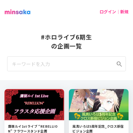
ログイン｜新規
#ホロライブ6期生
の企画一覧
search
鷹嶺ルイ1stライブ “REBELLIO
風真いろは5周年記念_クロス新宿
N” フラワースタンド企画
ビジョン企画