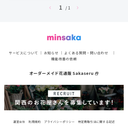
1
chevron_left
chevron_right
/ 1
サービスについて
｜
お知らせ
｜
よくある質問・問い合わせ
｜
機能改善の依頼
オーダーメイド花通販 Sakaseru
select_window
運営会社
利用規約
プライバシーポリシー
特定商取引法に関する記述