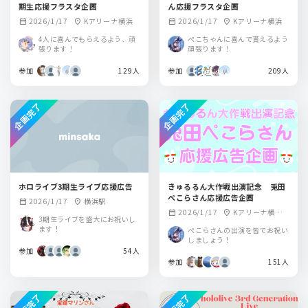
期生応援フラスタ企画
ん応援フラスタ企画
2026/1/17
Kアリーナ横浜
2026/1/17
Kアリーナ横浜
calendar_month
location_on
calendar_month
location_on
4人に喜んでもらえるよう、頑
ぺこちゃんに喜んで貰えるよう
張ります！
頑張ります！
参加
129人
参加
209人
企画完了
企画完了
ホロライブ3期生ライブ応援広告
きゅるるん大作戦出演記念 兎田
ぺこらさん応援広告企画
2026/1/17
横浜駅
calendar_month
location_on
2026/1/17
Kアリーナ横浜
calendar_month
location_on
3期生ライブを盛大にお祝いし
近隣駅
ます！
ぺこらさんの出演を皆でお祝い
しましょう！
参加
54人
参加
151人
企画完了
企画完了