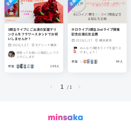
3期生ライブにご出演の宝鐘マリ
ホロライブ3期生2ndライブ開催
ンさんをフラワースタンドでお祝
記念応援広告企画
いしませんか？
2026/1/17
横浜某所
calendar_month
location_on
2026/1/17
Kアリーナ横浜
calendar_month
location_on
みんなで3期生ライブを盛り上
げましょう！
頑張ってお祝いに相応しいフラ
スタにします
参加
94人
参加
146人
1
chevron_left
chevron_right
/ 1