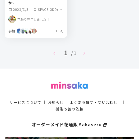
か？
2023/3/3
SPACE ODD(ス
calendar_month
location_on
ペースオッド)
花贈り完了しました！
参加
13人
1
chevron_left
chevron_right
/ 1
サービスについて
｜
お知らせ
｜
よくある質問・問い合わせ
｜
機能改善の依頼
オーダーメイド花通販 Sakaseru
select_window