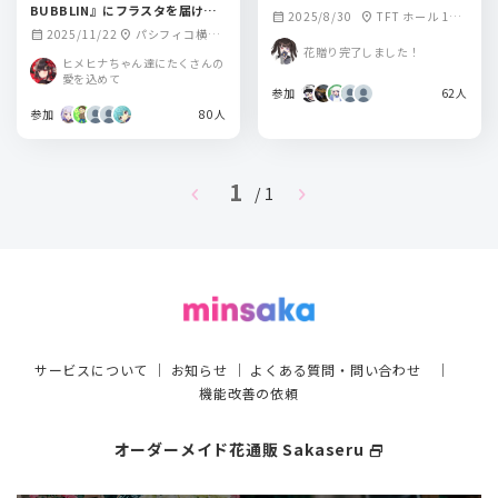
BUBBLIN』にフラスタを届けた
2025/8/30
TFT ホール 100
calendar_month
location_on
い！💐
2025/11/22
パシフィコ横浜
calendar_month
location_on
0
花贈り完了しました！
国立大ホール
ヒメヒナちゃん達にたくさんの
愛を込めて
参加
62人
参加
80人
1
chevron_left
chevron_right
/ 1
サービスについて
｜
お知らせ
｜
よくある質問・問い合わせ
｜
機能改善の依頼
オーダーメイド花通販 Sakaseru
select_window