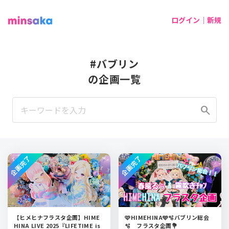
ログイン｜新規
#バブリン
の企画一覧
search
企画完了
企画完了
【ヒメヒナフラスタ企画】HIME
🩷HIMEHINA🩵🫧バブリン総会
HINA LIVE 2025『LIFETIME is
🫧 フラスタ企画💐