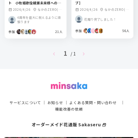
ト 小牧嬉歌役綾瀬未来様へのフ
ブ】
ラスタ企画
2026/4/26
なかのZERO(中
2026/4/26
なかのZERO(中
calendar_month
location_on
calendar_month
location_on
野区もみじ山文化
野区もみじ山文化
4周年を盛大に祝えるように頑
花贈り完了しました！
センター)
センター)
張ります
参加
56人
参加
21人
1
chevron_left
chevron_right
/ 1
サービスについて
｜
お知らせ
｜
よくある質問・問い合わせ
｜
機能改善の依頼
オーダーメイド花通販 Sakaseru
select_window