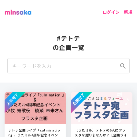
ログイン｜新規
#テトテ
の企画一覧
search
企画完了
企画完了
テトテ全曲ライブ「culminatio
【うたミル】テトテの6人にフラ
n」、うたミル4周年記念イベン
スタを贈りませんか？【全曲ライ