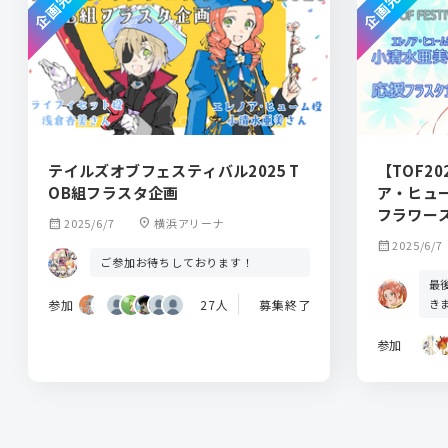
企画完了
企画完了
テイルズオブフェスティバル2025 T
【TOF2
OB組フラスタ企画
ア・ヒュ
フラワー
calendar_month
2025/6/7
location_on
横浜アリーナ
calendar_month
2025/6/7
ご参加お待ちしております！
最
き
参加
27人
募集終了
参加