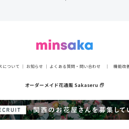
スについて
｜
お知らせ
｜
よくある質問・問い合わせ
｜
機能改
オーダーメイド花通販 Sakaseru
select_window