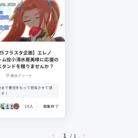
025フラスタ企画】エレノ
ーム役小清水亜美様に応援の
スタンドを贈りませんか？
location_on
横浜アリーナ
後まで責任をもって担当させて頂
ます！
19人
募集終了
1
chevron_left
/ 1
chevron_right