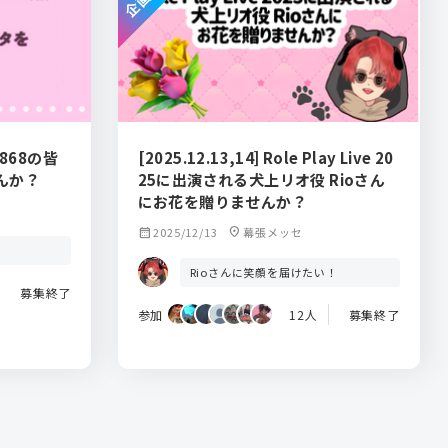
868の皆
[2025.12.13,14] Role Play Live 20
んか？
25に出演される犬上リオ役 Rioさん
にお花を贈りませんか？
calendar_month
2025/12/13
location_on
幕張メッセ
Rioさんに笑顔を届けたい！
募集終了
参加
12人
募集終了