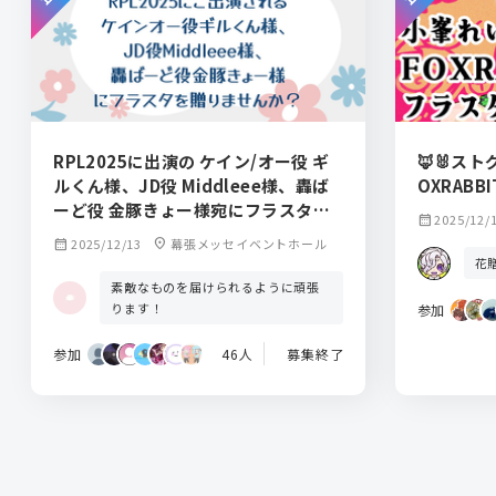
RPL2025に出演の ケイン/オー役 ギ
🦊🐰スト
ルくん様、JD役 Middleee様、轟ば
OXRAB
ーど役 金豚きょー様宛にフラスタを
calendar_month
2025/12/
出しませんか？
calendar_month
2025/12/13
location_on
幕張メッセイベントホール
花
素敵なものを届けられるように頑張
ります！
参加
参加
46人
募集終了