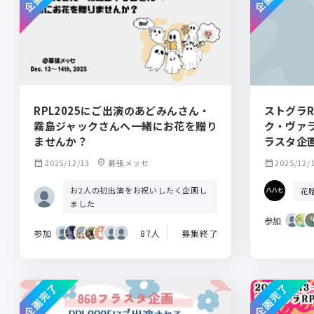
RPL2025にご出演のあどみんさん・
ストグラR
霧島ジャックさんへ一緒にお花を贈り
ク・ヴァ
ませんか？
ラスタ企
calendar_month
2025/12/13
location_on
幕張メッセ
calendar_month
2025/12/
お2人の初出演をお祝いしたく企画し
花
ました
参加
参加
87人
募集終了
企画完了
企画完了