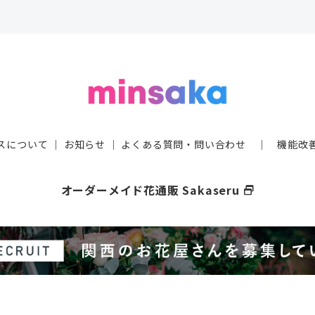
スについて
｜
お知らせ
｜
よくある質問・問い合わせ
｜
機能改
オーダーメイド花通販 Sakaseru
select_window