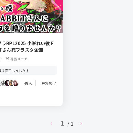
グラRPL2025 小峯れい役 F
BITさん宛フラスタ企画
13
location_on
幕張メッセ
贈り完了しました！
48人
募集終了
1
chevron_left
/ 1
chevron_right