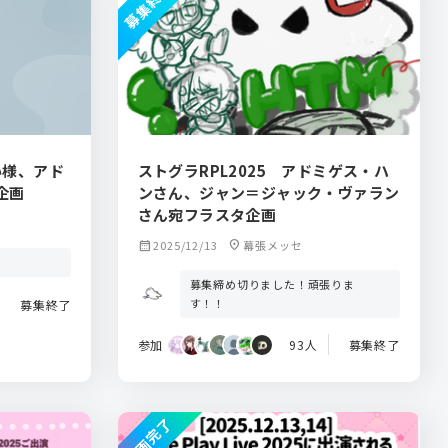
募集終了
れい様、アド
ストグラRPL2025 アドミゲス・ハ
企画
ンさん、ジャン＝ジャック・ヴァラン
さん宛フラスタ企画
calendar_month
2025/12/13
location_on
幕張メッセ
募集締め切りました！頑張りま
す！！
募集終了
参加
93人
募集終了
企画完了