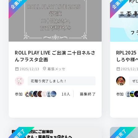
企画完了
企画完了
ROLL PLAY LIVE ご出演 二十日ネルさ
RPL20
んフラスタ企画
しろや様
calendar_month
2025/12/13
location_on
幕張メッセ
calendar_month
2025/12/
花贈り完了しました！
ぜ
参加
10人
募集終了
参加
企画完了
企画完了