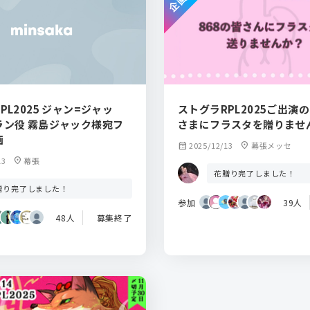
PL2025 ジャン=ジャッ
ストグラRPL2025ご出演の
ラン役 霧島ジャック様宛フ
さまにフラスタを贈りませ
画
calendar_month
2025/12/13
location_on
幕張メッセ
13
location_on
幕張
花贈り完了しました！
贈り完了しました！
参加
39人
48人
募集終了