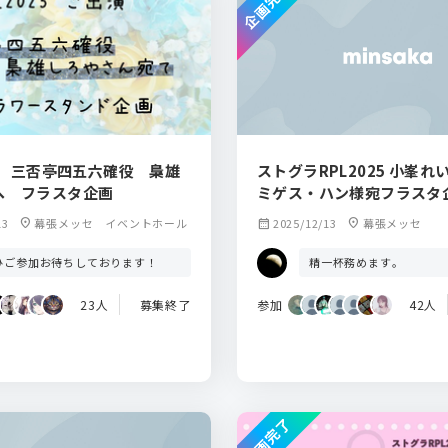
企画完了
25 三否亭四五六確役 梟雄
ストグラRPL2025 小峯
へ フラスタ企画
ミゲス・ハン様宛フラスタ
13
location_on
幕張メッセ イベントホール
calendar_month
2025/12/13
location_on
幕張メッセ
ひご参加お待ちしております！
精一杯務めます。
23人
募集終了
参加
42人
企画完了