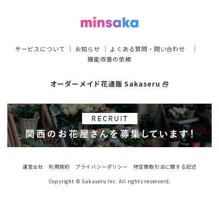
サービスについて
｜
お知らせ
｜
よくある質問・問い合わせ
｜
機能改善の依頼
オーダーメイド花通販 Sakaseru
select_window
運営会社
利用規約
プライバシーポリシー
特定商取引法に関する記述
Copyright © Sakaseru Inc. All rights reserverd.