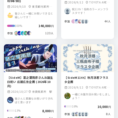
026年9月)
2026/9/12
TOYOTA ARENA
calendar_month
location_on
2026/9/10
東京都内某所
calendar_month
location_on
TOKYO
祝11th！恒例のラーメンフラ
駅/愛知県某所 駅
スタです！
皆さんと一緒にお祝いできると
嬉しいです！
参加
44人
140,000
100%
円
参加
123人
【SideM】葛之葉雨彦さんお誕生
【SideM11th】秋月涼君フラス
日祝い 応援広告企画 (2026年10
タ企画
月)
2026/9/12
TOYOTA ARENA
calendar_month
location_on
2026/10/27
奈良県某所 駅
calendar_month
location_on
TOKYO
一緒にお誕生日お祝いをしまし
ょう！
皆さんと素敵なお祝いができれ
ばと思います
10,000
16%
円
8,000
13%
円
参加
8人