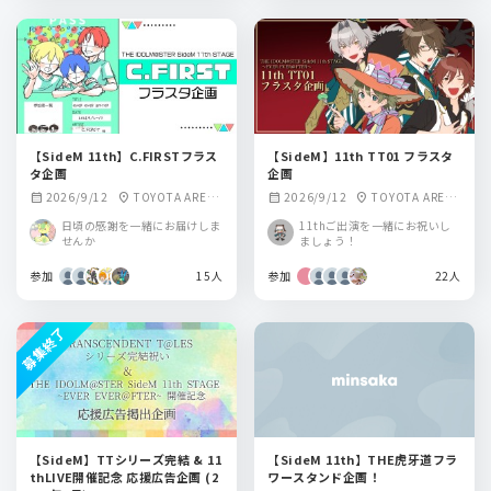
【SideM 11th】C.FIRSTフラス
【SideM】11th TT01 フラスタ
タ企画
企画
2026/9/12
TOYOTA ARENA
2026/9/12
TOYOTA ARENA
calendar_month
location_on
calendar_month
location_on
TOKYO
TOKYO
日頃の感謝を一緒にお届けしま
11thご出演を一緒にお祝いし
せんか
ましょう！
参加
15人
参加
22人
募集終了
【SideM】TTシリーズ完結 & 11
【SideM 11th】THE虎牙道フラ
thLIVE開催記念 応援広告企画 (2
ワースタンド企画！