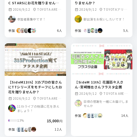
C STARSにお花を贈りません
りませんか？
か？
2026/9/12
TOYOTA ARENA
2026/9/12
TOYOTAアリー
calendar_month
location_on
calendar_month
location_on
TOKYO
ナ東京
参加者募集中です！
御出演をお祝いしたいです！
参加
6人
参加
5人
【SideM11th】315プロの皆さん
【SideM 11th】花園百々人さ
にTTシリーズをモチーフにしたお
ん･宮﨑雅也さんフラスタ企画
花を贈りませんか？
2026/9/12
TOYOTA ARENA
calendar_month
location_on
2026/9/12
TOYOTA ARENA
calendar_month
location_on
TOKYO
日頃の感謝を一緒にお届けしま
TOKYO
せんか
11thライブの物語に花を添え
ましょう！
参加
14人
15,000
13%
円
参加
12人