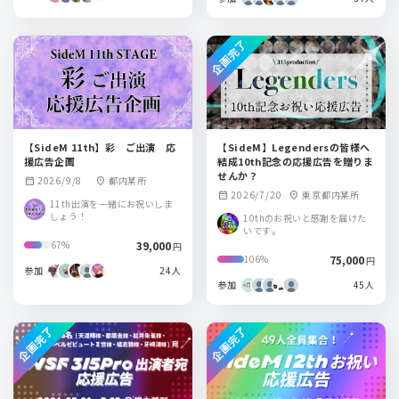
企画完了
【SideM 11th】彩 ご出演 応
【SideM】Legendersの皆様へ
援広告企画
結成10th記念の応援広告を贈りま
せんか？
2026/9/8
都内某所
calendar_month
location_on
2026/7/20
東京都内某所
calendar_month
location_on
11th出演を一緒にお祝いしま
しょう！
10thのお祝いと感謝を届けた
いです。
39,000
67%
円
75,000
106%
円
参加
24人
参加
45人
企画完了
企画完了