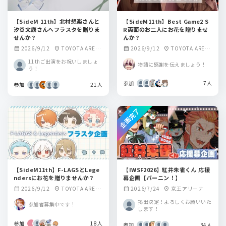
【SideM 11th】北村想楽さんと
【SideM11th】Best Game2 S
汐谷文康さんへフラスタを贈りま
R両面のお二人にお花を贈りませ
せんか？
んか？
2026/9/12
TOYOTA ARENA
2026/9/12
TOYOTA ARENA
calendar_month
location_on
calendar_month
location_on
TOKYO
TOKYO
11thご出演をお祝いしましょ
物語に感謝を伝えましょう！
う！
参加
7人
参加
21人
企画完了
【SideM11th】F-LAGSとLege
【IWSF2026】紅井朱雀くん 応援
ndersにお花を贈りませんか？
幕企画【バーニン！】
2026/9/12
TOYOTA ARENA
2026/7/24
京王アリーナ
calendar_month
location_on
calendar_month
location_on
TOKYO
掲出決定！よろしくお願いいた
参加者募集中です！
します！
参加
18人
参加
34人