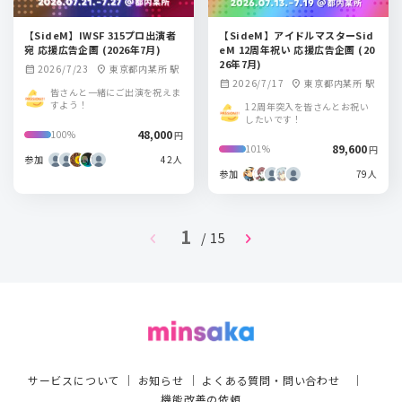
【SideM】IWSF 315プロ出演者
【SideM】アイドルマスターSid
宛 応援広告企画 (2026年7月)
eM 12周年祝い 応援広告企画 (20
26年7月)
2026/7/23
東京都内某所 駅
calendar_month
location_on
2026/7/17
東京都内某所 駅
calendar_month
location_on
皆さんと一緒にご出演を祝えま
すよう！
12周年突入を皆さんとお祝い
したいです！
48,000
100%
円
89,600
101%
円
参加
42人
参加
79人
1
chevron_left
chevron_right
/ 15
サービスについて
｜
お知らせ
｜
よくある質問・問い合わせ
｜
機能改善の依頼