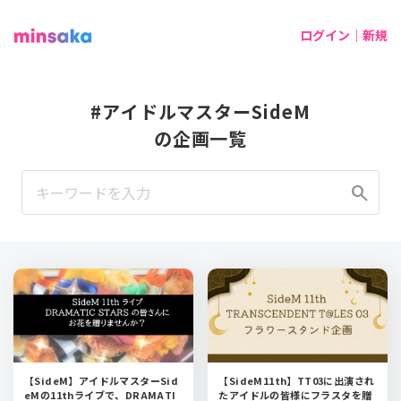
ログイン｜新規
#アイドルマスターSideM
の企画一覧
search
【SideM】アイドルマスターSid
【SideM11th】TT03に出演され
eMの11thライブで、DRAMATI
たアイドルの皆様にフラスタを贈