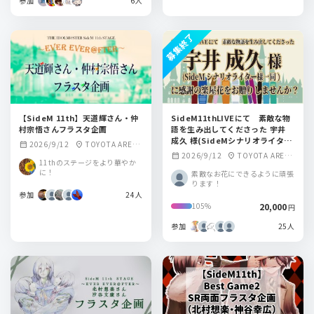
参加
6人
募集終了
【SideM 11th】天道輝さん・仲
SideM11thLIVEにて 素敵な物
村宗悟さんフラスタ企画
語を生み出してくださった 宇井
成久 様(SideMシナリオライター
2026/9/12
TOYOTA ARENA
calendar_month
location_on
様一同)に感謝の楽屋花をお贈りし
2026/9/12
TOYOTA ARENA
calendar_month
location_on
TOKYO
11thのステージをより華やか
ませんか？
TOKYO
に！
素敵なお花にできるように頑張
ります！
参加
24人
20,000
105%
円
参加
25人