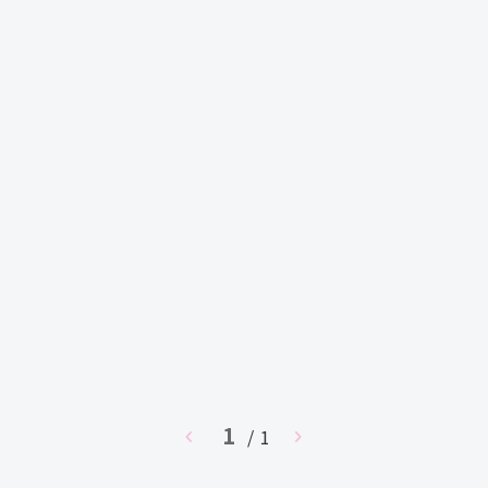
1
chevron_left
/ 1
chevron_right