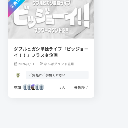
企画完了
ダブルヒガシ単独ライブ「ビッジョー
イ！！」フラスタ企画
calendar_month
2026/3/31
location_on
なんばグランド花月
ご気軽にご参加ください
参加
5人
募集終了