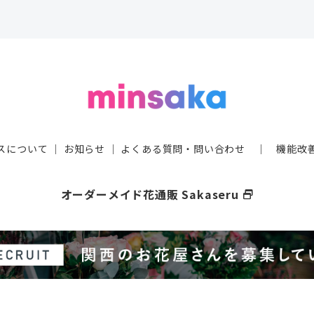
スについて
｜
お知らせ
｜
よくある質問・問い合わせ
｜
機能改
オーダーメイド花通販 Sakaseru
select_window