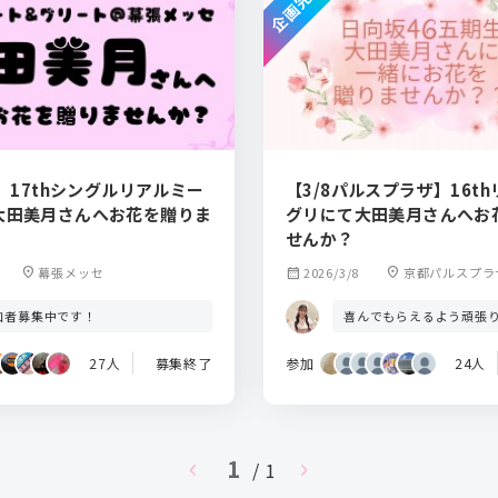
企画完了
土）17thシングルリアルミー
【3/8パルスプラザ】16t
大田美月さんへお花を贈りま
グリにて大田美月さんへお
せんか？
3
location_on
幕張メッセ
calendar_month
2026/3/8
location_on
京都パルスプラ
加者募集中です！
喜んでもらえるよう頑張
27人
募集終了
参加
24人
1
chevron_left
/ 1
chevron_right