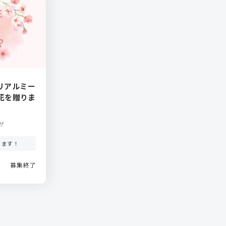
hリアルミー
花を贈りま
ザ
ります！
募集終了