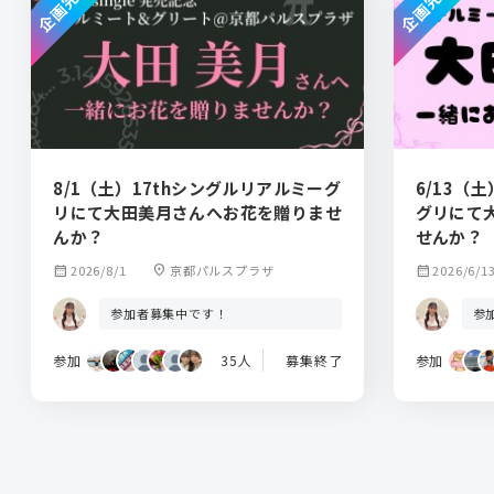
企画完了
企画完了
8/1（土）17thシングルリアルミーグ
6/13（
リにて大田美月さんへお花を贈りませ
グリにて
んか？
せんか？
calendar_month
2026/8/1
location_on
京都パルスプラザ
calendar_month
2026/6/1
参加者募集中です！
参
参加
35人
募集終了
参加