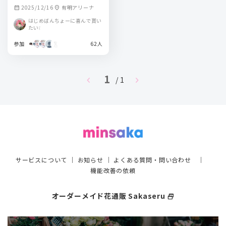
2025/12/16
有明アリーナ
calendar_month
location_on
はじめばんちょーに喜んで貰い
たい❕
参加
62人
1
chevron_left
chevron_right
/ 1
サービスについて
｜
お知らせ
｜
よくある質問・問い合わせ
｜
機能改善の依頼
オーダーメイド花通販 Sakaseru
select_window