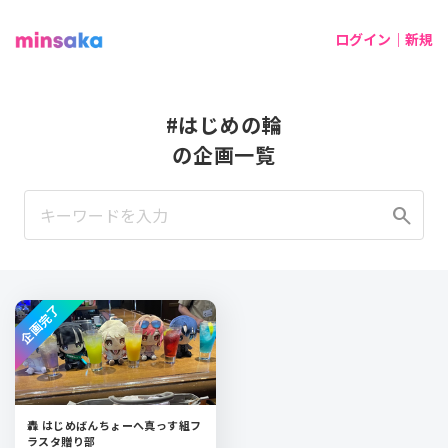
ログイン｜新規
#はじめの輪
の企画一覧
search
企画完了
轟 はじめばんちょーへ真っす組フ
ラスタ贈り部