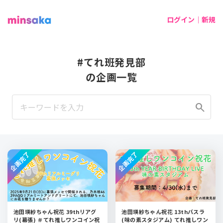
ログイン｜新規
#てれ班発見部
の企画一覧
search
企画完了
企画完了
池田瑛紗ちゃん祝花 39thリアグ
池田瑛紗ちゃん祝花 13thバスラ
リ(幕張) ＃てれ推しワンコイン祝
(味の素スタジアム) てれ推しワン