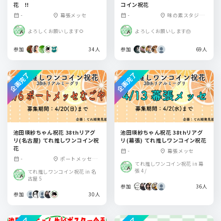
花 !!
コイン祝花
-
幕張メッセ
-
味の素スタジア
calendar_month
location_on
calendar_month
location_on
ム
よろしくお願いします🌻
よろしくお願いします🎂
参加
34人
参加
69人
企画完了
企画完了
池田瑛紗ちゃん祝花 38thリアグ
池田瑛紗ちゃん祝花 38thリアグ
リ(名古屋) てれ推しワンコイン祝
リ(幕張) てれ推しワンコイン祝花
花
-
幕張メッセ
calendar_month
location_on
-
ポートメッセな
calendar_month
location_on
てれ推しワンコイン祝花 in 幕
ごや
張 4/
てれ推しワンコイン祝花 in 名
古屋 5
参加
36人
参加
30人