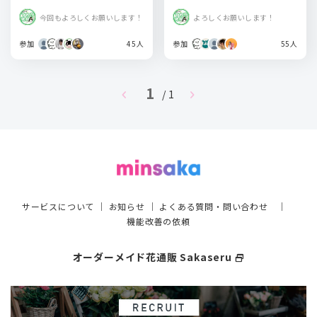
今回もよろしくお願いします！
よろしくお願いします！
参加
45人
参加
55人
1
chevron_left
chevron_right
/ 1
サービスについて
｜
お知らせ
｜
よくある質問・問い合わせ
｜
機能改善の依頼
オーダーメイド花通販 Sakaseru
select_window