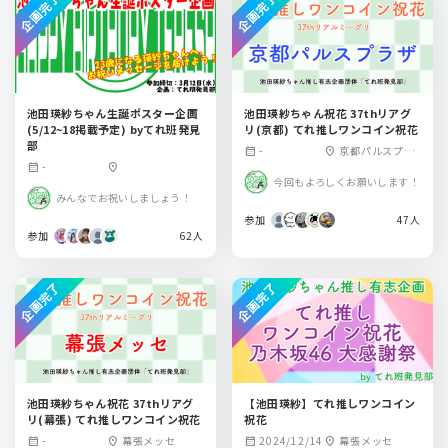
企画完了
企画完了
池田瑛紗ちゃん生誕ポスター企画
池田瑛紗ちゃん祝花 37thリアグ
(5/12~18掲載予定) byてれ班発見
リ(京都) てれ推しワンコイン祝花
部
-
京都パルスプラ
calendar_month
location_on
-
calendar_month
location_on
ザ
今回もよろしくお願いします！
みんなでお祝いしましょう！
参加
47人
参加
62人
企画完了
企画完了
池田瑛紗ちゃん祝花 37thリアグ
【池田瑛紗】てれ推しワンコイン
リ(幕張) てれ推しワンコイン祝花
祝花
-
幕張メッセ
2024/12/14
幕張メッセ
calendar_month
location_on
calendar_month
location_on