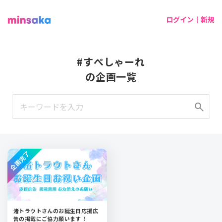
ログイン｜新規
#すぺしゃーれ
の企画一覧
search
企画完了
渚トラウトさんのお誕生日応援広
告の掲載にご協力願います！