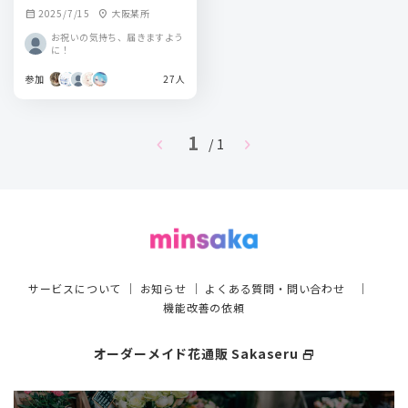
2025/7/15
大阪某所
calendar_month
location_on
お祝いの気持ち、届きますよう
に！
参加
27人
1
chevron_left
chevron_right
/ 1
サービスについて
｜
お知らせ
｜
よくある質問・問い合わせ
｜
機能改善の依頼
オーダーメイド花通販 Sakaseru
select_window