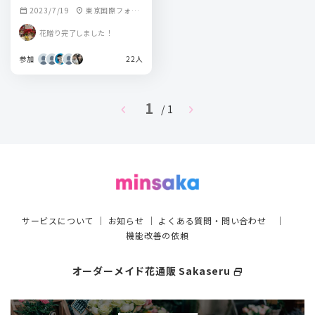
2023/7/19
東京国際フォー
calendar_month
location_on
ラム
花贈り完了しました！
参加
22人
1
chevron_left
chevron_right
/ 1
サービスについて
｜
お知らせ
｜
よくある質問・問い合わせ
｜
機能改善の依頼
オーダーメイド花通販 Sakaseru
select_window