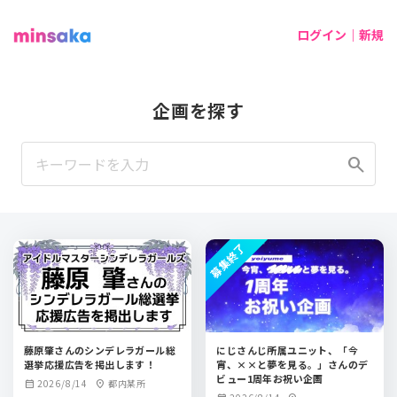
ログイン｜新規
企画を探す
search
募集終了
藤原肇さんのシンデレラガール総
にじさんじ所属ユニット、「今
選挙応援広告を掲出します！
宵、××と夢を見る。」さんのデ
ビュー1周年お祝い企画
2026/8/14
都内某所
calendar_month
location_on