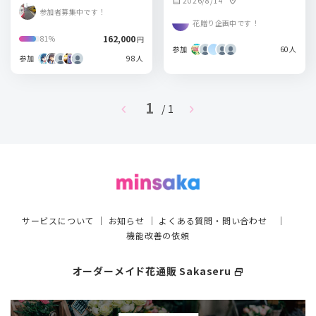
2026/8/14
calendar_month
location_on
参加者募集中です！
花贈り企画中です！
162,000
81%
円
参加
60人
参加
98人
1
chevron_left
chevron_right
/ 1
サービスについて
｜
お知らせ
｜
よくある質問・問い合わせ
｜
機能改善の依頼
オーダーメイド花通販 Sakaseru
select_window