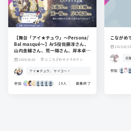
【舞台「アイ★チュウ」〜Persona/
こながめで
Bal masqué〜】ArS役佐藤淳さん、
calendar_month
2025/8/2
山内圭輔さん、荒一陽さん、岸本卓也
さんにお花を贈りませんか？
花
calendar_month
2025/8/20
location_on
ところざわサクラタウン
参加
アイ★チュウ、サイコ〜！
参加
19人
募集終了