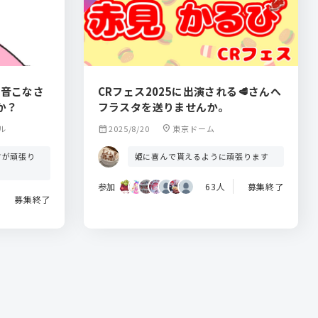
月音こなさ
CRフェス2025に出演される🥩さんへ
か？
フラスタを送りませんか。
ル
calendar_month
2025/8/20
location_on
東京ドーム
すが頑張り
姫に喜んで貰えるように頑張ります
参加
63人
募集終了
募集終了