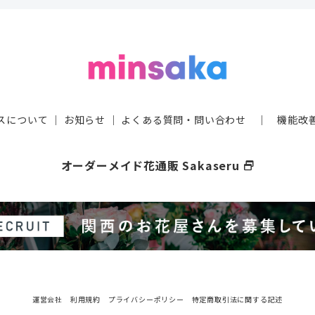
スについて
｜
お知らせ
｜
よくある質問・問い合わせ
｜
機能改
オーダーメイド花通販 Sakaseru
select_window
運営会社
利用規約
プライバシーポリシー
特定商取引法に関する記述