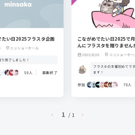
たい日2025フラスタ企画
こながめでたい日2025で
んにフラスタを贈りません
0
location_on
ニッショーホール
calendar_month
2025/8/20
location_on
ニッショーホー
贈り完了しました！
フラスタの主催初めてで
ます！
50人
募集終了
参加
70人
1
chevron_left
/ 1
chevron_right