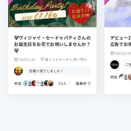
🐻ヴィジャイ・セードゥパティさんの
デビュー2
お誕生日をお花でお祝いしませんか？
広告でお
🐻
calendar_month
2025/1/1
calendar_month
2025/1/16
location_on
南インドキッチン 虎ノ門ヒル
ご
ズ店
花贈り完了しました！
参加
参加
33人
募集終了