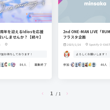
周年を迎えるIdiosを応援
2nd ONE-MAN LIVE「RU
祝いしませんか？【続々】
フラスタ企画
6
location_on
calendar_month
2025/1/16
location_on
Spotify O-EAS
参加お待ちしております！
よろしくお願いします！
86人
募集終了
参加
46人
1
chevron_left
/ 1
chevron_right