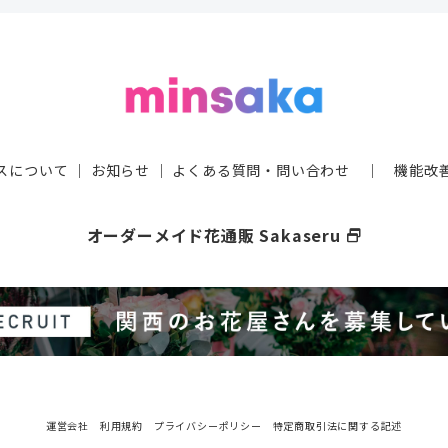
スについて
｜
お知らせ
｜
よくある質問・問い合わせ
｜
機能改
オーダーメイド花通販 Sakaseru
select_window
運営会社
利用規約
プライバシーポリシー
特定商取引法に関する記述