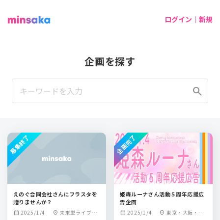
ログイン｜新規
企画を探す
search
募集終了
企画完了
えのぐ合同会社さんにフラスタを
姫森ルーナさん活動５周年応援広
贈りませんか？
告企画
2025/1/4
未来型ライブ劇
2025/1/4
東京・大阪・福
calendar_month
location_on
calendar_month
location_on