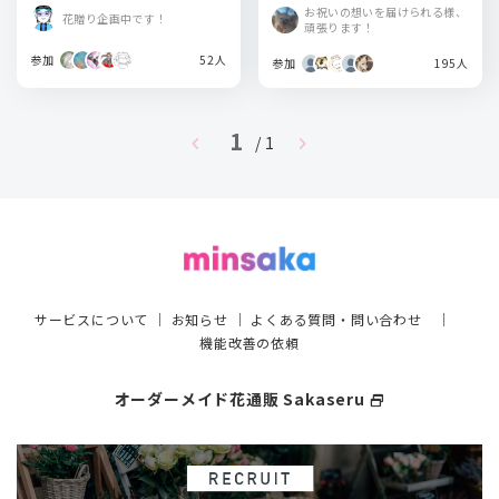
場「harevutai」
岡・北海道・宮城
お祝いの想いを届けられる様、
花贈り企画中です！
頑張ります！
参加
52人
参加
195人
1
chevron_left
chevron_right
/ 1
サービスについて
｜
お知らせ
｜
よくある質問・問い合わせ
｜
機能改善の依頼
オーダーメイド花通販 Sakaseru
select_window