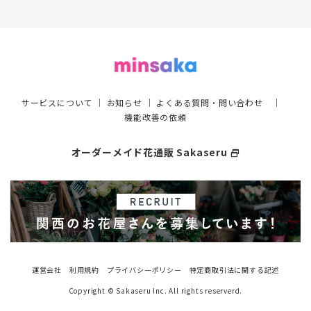
サービスについて
｜
お知らせ
｜
よくある質問・問い合わせ
｜
機能改善の依頼
オーダーメイド花通販 Sakaseru
select_window
運営会社
利用規約
プライバシーポリシー
特定商取引法に関する記述
Copyright © Sakaseru Inc. All rights reserverd.