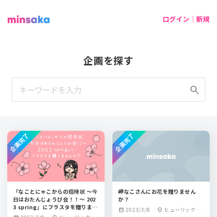
ログイン｜新規
企画を探す
search
企画完了
企画完了
「なことにゃこからの招待状 ～今
岬なこさんにお花を贈りません
日はおたんじょうび会！！～ 202
か？
3 spring」にフラスタを贈りませ
2023/3/8
ヒューリックホ
calendar_month
location_on
んか？