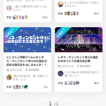
2023/3/8
ヒューリックホ
calendar_month
location_on
ール東京
なこちゃんのHBD会に一花彩り
ール東京
ませんか？
一緒にお誕生日をお祝いしまし
ょう🌷✨
参加
39人
参加
56人
企画完了
企画完了
にじさんじ所属VTuberのレオ
レオス・ヴィンセント博士お誕生
ス・ヴィンセント博士のお誕生日
日おめでとう応援広告企画
記念応援広告を出しませんか！？
2023/3/8
都内某所
calendar_month
location_on
2023/3/8
都内某駅
calendar_month
location_on
レオス博士のお誕生日を盛大に
祝いましょう
博士のお誕生日、精一杯盛り上
げましょう！
参加
38人
参加
5人
1
chevron_left
chevron_right
/ 1