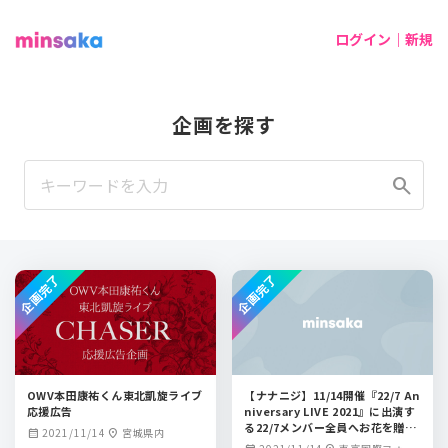
ログイン｜新規
企画を探す
search
企画完了
企画完了
OWV本田康祐くん東北凱旋ライブ
【ナナニジ】11/14開催『22/7 An
応援広告
niversary LIVE 2021』に出演す
る22/7メンバー全員へお花を贈ろ
2021/11/14
宮城県内
calendar_month
location_on
う！