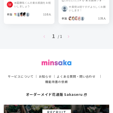
2021/11/14
東京国際フォー
calendar_month
location_on
本田康祐くんの東北凱旋をお祝
ラム ホールA (飾
いしましょう
全員宛は初ですがよろしくお願
るスタジオは別途
いします！
準備します)
参加
110人
参加
135人
1
chevron_left
chevron_right
/ 1
サービスについて
｜
お知らせ
｜
よくある質問・問い合わせ
｜
機能改善の依頼
オーダーメイド花通販 Sakaseru
select_window