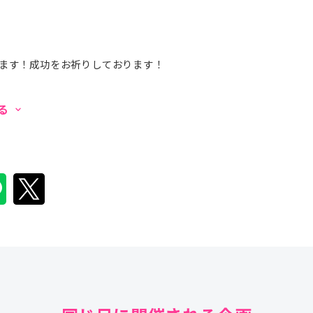
ます！成功をお祈りしております！
見る
keyboard_arrow_down