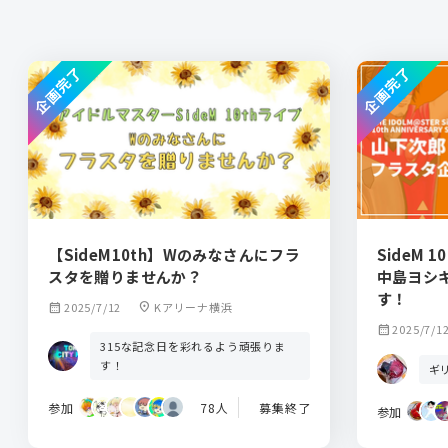
企画完了
企画完了
【SideM10th】Wのみなさんにフラ
SideM
スタを贈りませんか？
中島ヨシ
す！
calendar_month
2025/7/12
location_on
Kアリーナ横浜
calendar_month
2025/7/1
315な記念日を彩れるよう頑張りま
す！
ギ
参加
78人
募集終了
参加