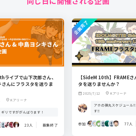
同じ日に開催される企画
企画完了
 10thライブで山下次郎さん、
【SideM 10th】FRAM
キさんにフラスタを送りま
タを送りませんか？
calendar_month
2025/7/12
location_on
Kアリーナ
2
location_on
Kアリーナ
アホの弾丸スケジュール‼
す‼️
リギリですががんばります！
参加
77人
23人
募集終了