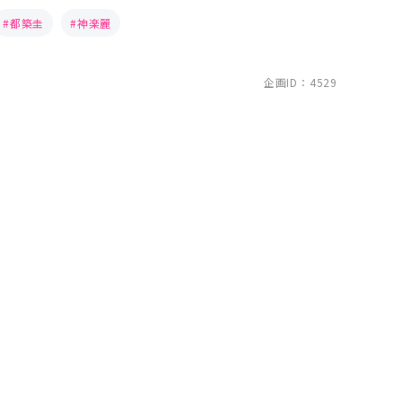
都築圭
神楽麗
企画ID：4529