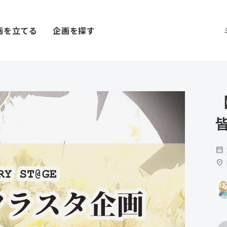
画を立てる
企画を探す
【
calendar_month
location_on