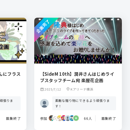
企画完了
Eさんにフラス
【SideM 10th】潤井さんはじめライ
ブスタッフチーム宛 楽屋花企画
calendar_month
2025/7/12
location_on
Kアリーナ横浜
️頑張りま
素敵な贈り物にできるよう頑張りま
す！
募集終了
参加
66人
募集終了