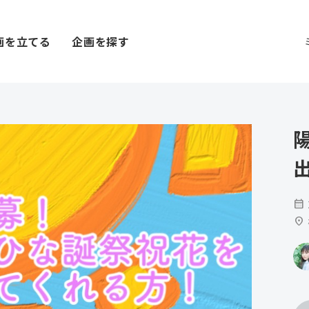
画を立てる
企画を探す
calendar_month
location_on