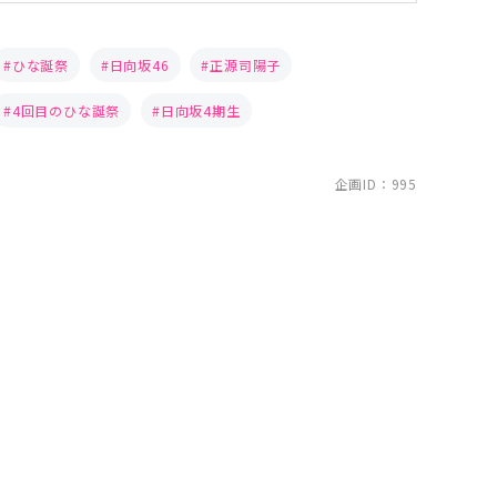
ひな誕祭
日向坂46
正源司陽子
4回目のひな誕祭
日向坂4期生
企画ID：995