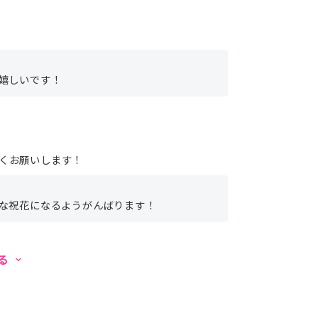
嬉しいです！
くお願いします！
な祝花になるようがんばります！
見る
keyboard_arrow_down