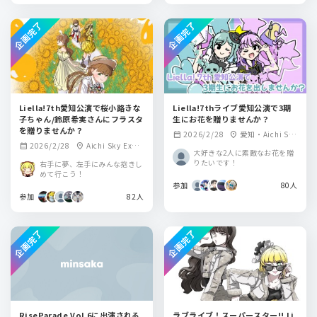
企画完了
企画完了
Liella!7th愛知公演で桜小路きな
Liella!7thライブ愛知公演で3期
子ちゃん/鈴原希実さんにフラスタ
生にお花を贈りませんか？
を贈りませんか？
2026/2/28
愛知・Aichi Sky
calendar_month
location_on
2026/2/28
Aichi Sky Expo
calendar_month
location_on
Expo（愛知県国際
大好きな2人に素敵なお花を贈
（愛知県国際展示
展示場）ホールA
りたいです！
右手に夢、左手にみんな抱きし
場）ホールA
めて行こう！
参加
80人
参加
82人
企画完了
企画完了
RiseParade Vol.6に出演される
ラブライブ！スーパースター!! Li