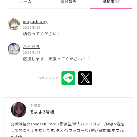
2
ホーム
進捗報告
参加者
moyashiboy
2026/1/29
頑張ってください！
ハイドラ
2026/1/25
応援します！頑張ってください！！
SNSでシェア
主催者
そよよ2号機
元垢凍結@soyosan_rabu/留学生/新人バンドリマー/Mygo箱推
しで特にそよを推します/タメ⚪︎/フォローバ99%/日本語/中文/E
nglish