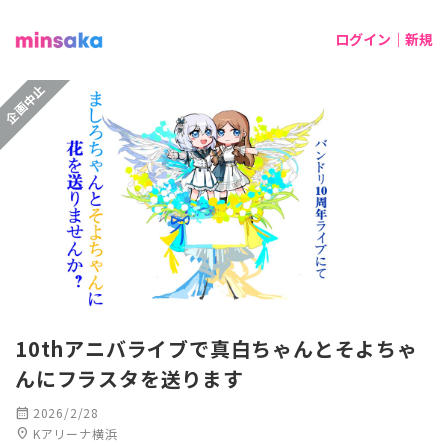
ログイン｜新規
企画中止
10thアニバライブで真白ちゃんとそよちゃ
んにフラスタを送ります
calendar_month
2026/2/28
location_on
Kアリーナ横浜