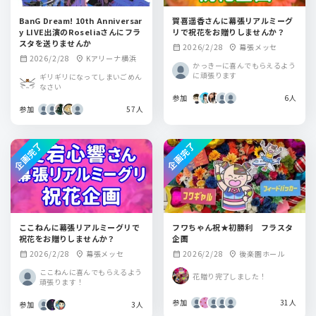
BanG Dream! 10th Anniversar
賀喜遥香さんに幕張リアルミーグ
y LIVE出演のRoseliaさんにフラ
リで祝花をお贈りしませんか？
スタを送りませんか
2026/2/28
幕張メッセ
calendar_month
location_on
2026/2/28
Kアリーナ横浜
calendar_month
location_on
かっきーに喜んでもらえるよう
に頑張ります
ギリギリになってしまいごめん
なさい
参加
6人
参加
57人
企画完了
企画完了
ここねんに幕張リアルミーグリで
フワちゃん祝★初勝利 フラスタ
祝花をお贈りしませんか？
企画
2026/2/28
幕張メッセ
2026/2/28
後楽園ホール
calendar_month
location_on
calendar_month
location_on
ここねんに喜んでもらえるよう
花贈り完了しました！
頑張ります！
参加
31人
参加
3人