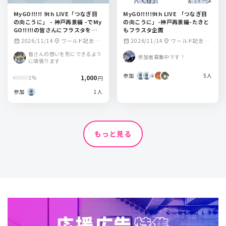
MyGO!!!!! 9th LIVE「つなぎ目
MyGO!!!!!9th LIVE 「つなぎ目
の向こうに」 - 神戸再景編 -でMy
の向こうに」-神戸再景編-たきと
GO!!!!!の皆さんにフラスタを送り
もフラスタ企画
ませんか？？
2026/11/14
ワールド記念ホ
2026/11/14
ワールド記念ホ
calendar_month
location_on
calendar_month
location_on
ール（神戸ポート
ール
皆さんの想いを形にできるよう
参加者募集中です！
アイランドホー
に頑張ります
ル）
参加
5人
1,000
1%
円
参加
1人
もっと見る