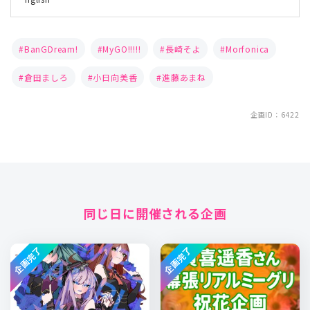
BanGDream!
MyGO!!!!!
長崎そよ
Morfonica
倉田ましろ
小日向美香
進藤あまね
企画ID：6422
同じ日に開催される企画
企画完了
企画完了