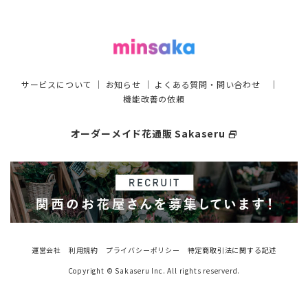
サービスについて
｜
お知らせ
｜
よくある質問・問い合わせ
｜
機能改善の依頼
オーダーメイド花通販 Sakaseru
select_window
運営会社
利用規約
プライバシーポリシー
特定商取引法に関する記述
Copyright © Sakaseru Inc. All rights reserverd.