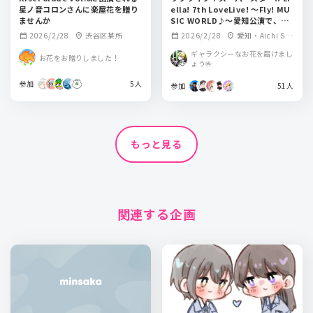
星ノ音コロンさんに楽屋花を贈り
ella! 7th LoveLive! ～Fly! MU
ませんか
SIC WORLD♪～愛知公演で、平
安名すみれさん、ペイトン尚未さ
2026/2/28
渋谷区某所
2026/2/28
愛知・Aichi Sky
calendar_month
location_on
calendar_month
location_on
んにお花を送りませんか？
Expo（愛知県国際
ギャラクシーなお花を届けまし
お花をお贈りしました！
展示場）ホールA
ょう🤟
参加
5人
参加
51人
もっと見る
関連する企画