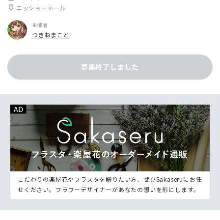
location_on
ニッショーホール
主催者
つきねまこと
募集終了しました
こだわりの楽屋花やフラスタを贈りたい方、ぜひSakaseruにお任
せください。フラワーデザイナーがあなたの想いを形にします。