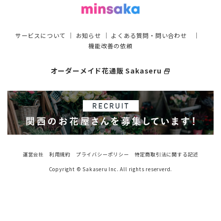
サービスについて
｜
お知らせ
｜
よくある質問・問い合わせ
｜
機能改善の依頼
オーダーメイド花通販 Sakaseru
select_window
運営会社
利用規約
プライバシーポリシー
特定商取引法に関する記述
Copyright © Sakaseru Inc. All rights reserverd.