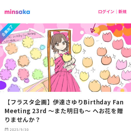
ログイン｜新規
企画完了
【フラスタ企画】伊達さゆりBirthday Fan
Meeting 23rd 〜また明日も〜 へお花を贈
りませんか？
calendar_month
2025/9/30