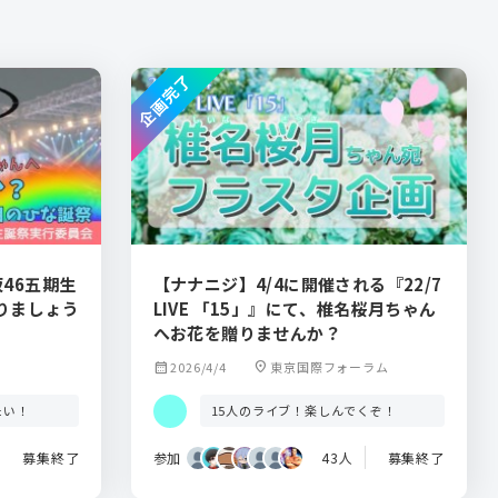
企画完了
46五期生
【ナナニジ】4/4に開催される『22/7
りましょう
LIVE 「15」』にて、椎名桜月ちゃん
へお花を贈りませんか？
calendar_month
2026/4/4
location_on
東京国際フォーラム
たい！
15人のライブ！楽しんでくぞ！
募集終了
参加
43人
募集終了