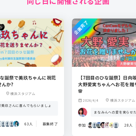
同じ日に開催される企画
企画完了
ひな誕祭で美玖ちゃんに祝花
【7回目のひな誕祭】日向坂
せんか?
大野愛実ちゃんへお花を贈
🌸
location_on
横浜スタジアム
calendar_month
2026/4/4
location_on
横浜スタジアム
村美玖さんに喜んでもらいましょ
！
まなみんへの愛を実らせ
63人
募集終了
参加
28人