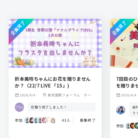
企画完了
企画完了
折本美玲ちゃんにお花を贈りません
7回目の
か？（22/7 LIVE 「15」)
を贈りま
calendar_month
2026/4/4
location_on
東京国際フォーラム ホール
calendar_month
2026/4/4
C
金
花贈り完了しました！
う
参加
43人
募集終了
参加