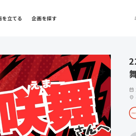
画を立てる
企画を探す
calendar_month
location_on