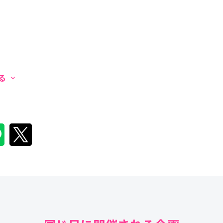
見る
keyboard_arrow_down