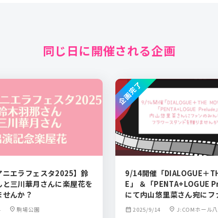
同じ日に開催される企画
企画完了
ニエラフェスタ2025】鈴
9/14開催「DIALOGUE＋TH
んと三川華月さんに楽屋花を
E」 ＆「PENTA+LOGUE P
ませんか？
にて内山悠里菜さん宛にフ
なでフラワースタンドを贈
4
location_on
駒場公園
calendar_month
2025/9/14
location_on
J:COMホール
か？