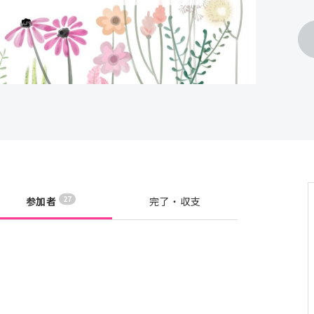
27
参加者
完了・収支