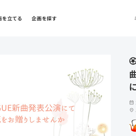
画を立てる
企画を探す

calendar_month
location_on