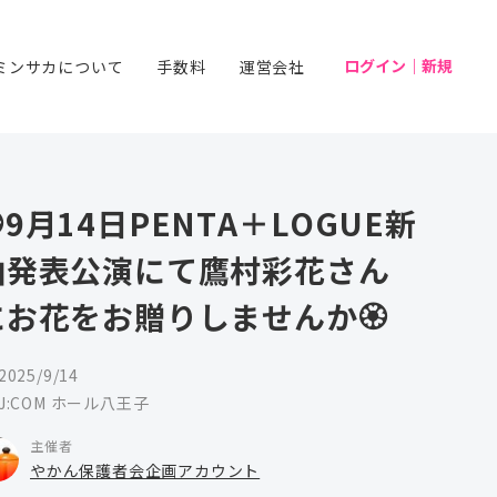
ログイン｜新規
ミンサカについて
手数料
運営会社
️9月14日PENTA＋LOGUE新
曲発表公演にて鷹村彩花さん
にお花をお贈りしませんか🏵️
2025/9/14
J:COM ホール八王子
主催者
やかん保護者会企画アカウント