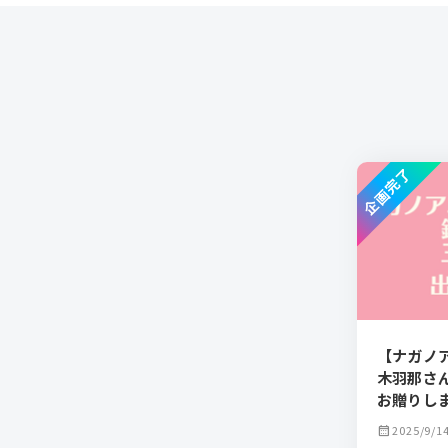
企画完了
【ナガノア
木羽那さ
お贈りし
calendar_month
2025/9/1