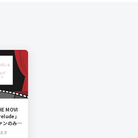
E MOVI
relude」
ァンのみん
りません
八王子