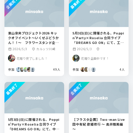
企画完了
募集終了
東山奈央プロジェクト2026 キッ
5月3日(日)に開催される、Poppi
クオフイベント〜いくぜぶどうか
n'Party×Roselia 合同ライブ
ん！！〜 フラワースタンド企画
「DREAMS GO ON」にて、工藤
👊
晴香さん宛てにフラスタを贈る企
2026/5/3
カルッツ川崎
2026/5/3
calendar_month
location_on
calendar_month
location_on
画です。
花贈り完了しました！
花贈り企画中です！
参加
49人
参加
4人
募集終了
企画完了
5月3日(日)に開催される、Poppi
【フラスタ企画】Two-man Live
n'Party×Roselia 合同ライブ
田中有紀 歌姫修行 ～ 奥井雅美編
「DREAMS GO ON」にて、中島
～