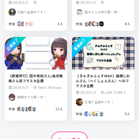
由貴さん宛てにフラスタを贈る企
2026/5/3
2026/5/3
calendar_month
location_on
calendar_month
location_on
画です。
花贈り企画中です！
田中さんの修行第一弾！
参加
4人
参加
8人
企画完了
募集終了
【歌姫修行】田中有紀さん/奥井雅
【きゅきゅふぇすMAX】箱根しお
美さん宛フラスタ企画
んさん（へくしょんさん）へのフ
ラスタ企画
2026/5/3
Veats Shibuya
calendar_month
location_on
2026/5/3
LINE CUBE SHI
calendar_month
location_on
歌姫までの第一歩！
BUYA（渋谷公会
花贈り企画中です！
堂）
参加
22人
参加
9人