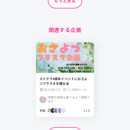
もっと見る
関連する企画
ストグラ4周年イベントにおさよ
つフラスタを贈る会
2026/8/15
J:COMホール八
calendar_month
location_on
王子
参加の皆様も喜べるよう頑張り
ます！
参加
11人