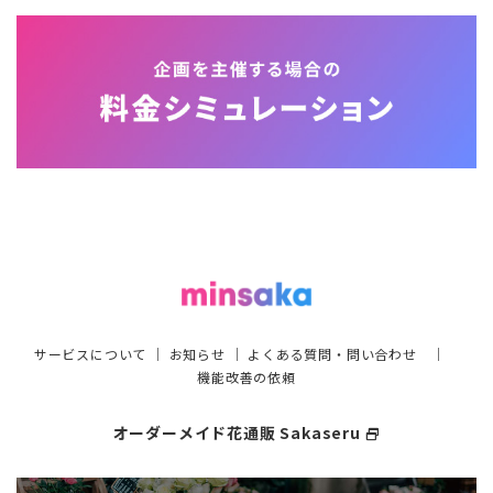
サービスについて
｜
お知らせ
｜
よくある質問・問い合わせ
｜
機能改善の依頼
オーダーメイド花通販 Sakaseru
select_window