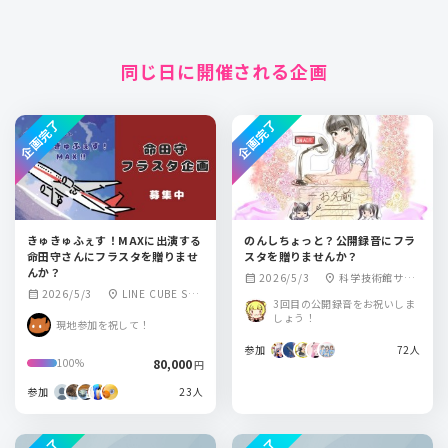
同じ日に開催される企画
企画完了
企画完了
きゅきゅふぇす！MAXに出演する
のんしちょっと？公開録音にフラ
命田守さんにフラスタを贈りませ
スタを贈りませんか？
んか？
2026/5/3
科学技術館サイ
calendar_month
location_on
2026/5/3
LINE CUBE SHI
calendar_month
location_on
エンスホール
3回目の公開録音をお祝いしま
BUYA（渋谷公会
しょう！
現地参加を祝して！
堂）
参加
72人
80,000
100%
円
参加
23人