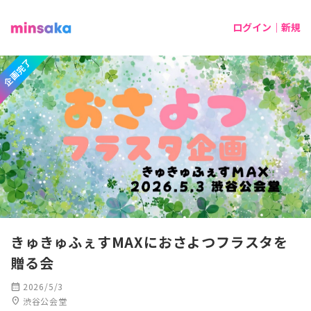
ログイン｜新規
企画完了
きゅきゅふぇすMAXにおさよつフラスタを
贈る会
calendar_month
2026/5/3
location_on
渋谷公会堂