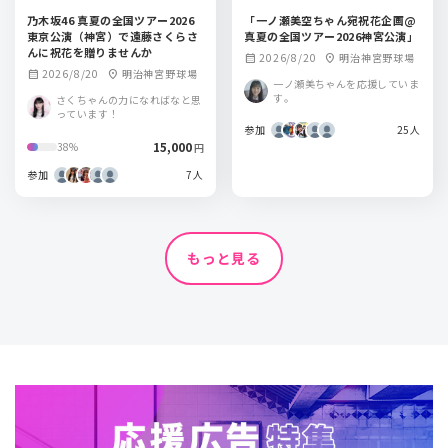
乃木坂46 真夏の全国ツアー2026
「一ノ瀬美空ちゃん宛祝花企画@
東京公演（神宮）で遠藤さくらさ
真夏の全国ツアー2026神宮公演」
んに祝花を贈りませんか
2026/8/20
明治神宮野球場
calendar_month
location_on
2026/8/20
明治神宮野球場
calendar_month
location_on
一ノ瀬美ちゃんを応援していま
す。
さくちゃんの力になればなと思
っています！
参加
25人
15,000
38%
円
参加
7人
もっと見る