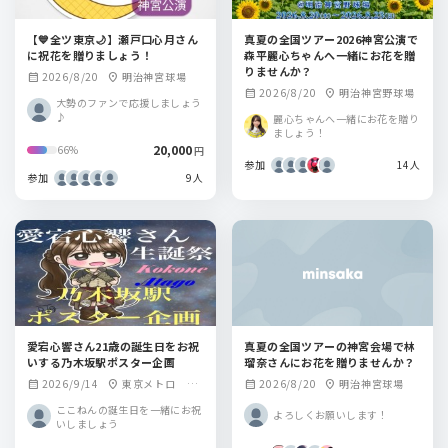
【💙全ツ東京🌙】瀬戸口心月さん
真夏の全国ツアー2026神宮公演で
に祝花を贈りましょう！
森平麗心ちゃんへ一緒にお花を贈
りませんか？
2026/8/20
明治神宮球場
calendar_month
location_on
2026/8/20
明治神宮野球場
calendar_month
location_on
大勢のファンで応援しましょう
♪
麗心ちゃんへ一緒にお花を贈り
ましょう！
20,000
66%
円
参加
14人
参加
9人
愛宕心響さん21歳の誕生日をお祝
真夏の全国ツアーの神宮会場で林
いする乃木坂駅ポスター企画
瑠奈さんにお花を贈りませんか？
2026/9/14
東京メトロ 乃
2026/8/20
明治神宮球場
calendar_month
location_on
calendar_month
location_on
木坂駅
ここねんの誕生日を一緒にお祝
よろしくお願いします！
いしましょう