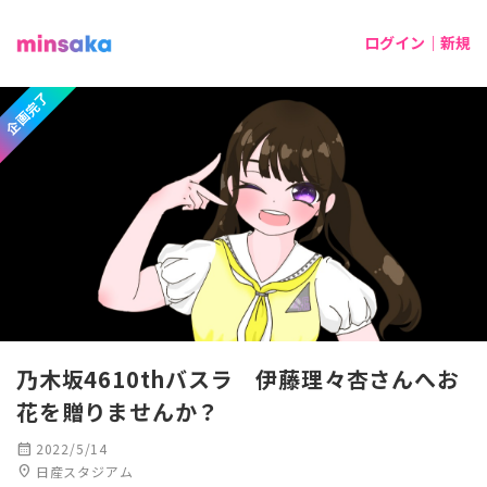
ログイン｜新規
企画完了
乃木坂4610thバスラ 伊藤理々杏さんへお
花を贈りませんか？
calendar_month
2022/5/14
location_on
日産スタジアム