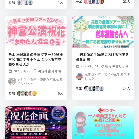
参加
21人
参加
4人
乃木坂46真夏の全国ツアー2026神
「岩本蓮加生誕祭における祝花を
宮公演にてまゆたん協会へ祝花を
贈る企画」
贈りませんか
2026/8/20
明治神宮野球場
calendar_month
location_on
2026/8/20
明治神宮野球場
calendar_month
location_on
蓮加さんに一緒にお花を贈りま
しょう。
まゆたん協会へ素敵なお花を贈
りたいです！
参加
14人
参加
6人