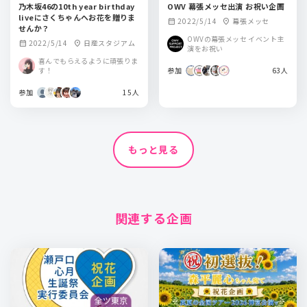
乃木坂46の10th year birthday
OWV 幕張メッセ出演 お祝い企画
liveにさくちゃんへお花を贈りま
2022/5/14
幕張メッセ
calendar_month
location_on
せんか？
OWVの幕張メッセ イベント主
2022/5/14
日産スタジアム
calendar_month
location_on
演をお祝い
喜んでもらえるように頑張りま
す！
参加
63人
参加
15人
もっと見る
関連する企画