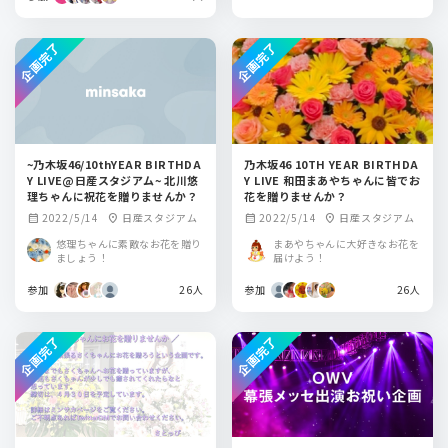
企画完了
企画完了
~乃木坂46/10thYEAR BIRTHDA
乃木坂46 10TH YEAR BIRTHDA
Y LIVE@日産スタジアム~ 北川悠
Y LIVE 和田まあやちゃんに皆でお
理ちゃんに祝花を贈りませんか？
花を贈りませんか？
2022/5/14
日産スタジアム
2022/5/14
日産スタジアム
calendar_month
location_on
calendar_month
location_on
悠理ちゃんに素敵なお花を贈り
まあやちゃんに大好きなお花を
ましょう！
届けよう！
参加
26人
参加
26人
企画完了
企画完了