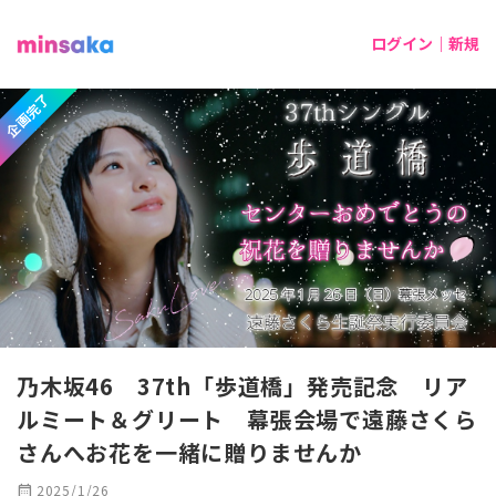
ログイン｜新規
企画完了
乃木坂46 37th「歩道橋」発売記念 リア
ルミート＆グリート 幕張会場で遠藤さくら
さんへお花を一緒に贈りませんか
calendar_month
2025/1/26