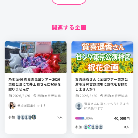
関連する企画
乃木坂46 真夏の全国ツアー2026
賀喜遥香さんに全国ツアー東京公
東京公演にて井上和さんに祝花を
演明治神宮野球場にお花をお贈り
贈りませんか
しませんか？
2026/8/20
明治神宮野球場
2026/8/20
明治神宮野球場
calendar_month
location_on
calendar_month
location_on
賀喜さんに喜んでもらえるよう
参加者募集中です！
に頑張ります
参加
5人
40,000
100%
円
参加
10人