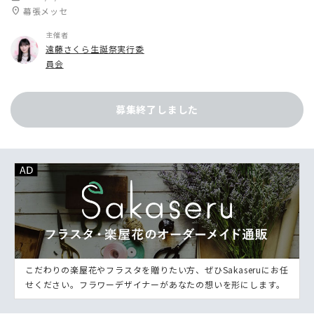
location_on
幕張メッセ
主催者
遠藤さくら生誕祭実行委
員会
募集終了しました
こだわりの楽屋花やフラスタを贈りたい方、ぜひSakaseruにお任
せください。フラワーデザイナーがあなたの想いを形にします。