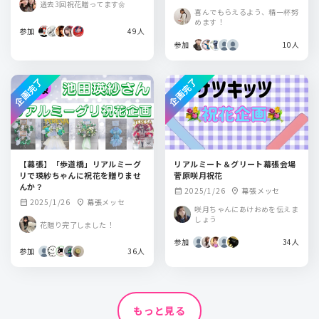
過去3回祝花贈ってます🌼
喜んでもらえるよう、精一杯努
めます！
参加
49人
参加
10人
企画完了
企画完了
【幕張】「歩道橋」リアルミーグ
リアルミート＆グリート幕張会場
リで瑛紗ちゃんに祝花を贈りませ
菅原咲月祝花
んか？
2025/1/26
幕張メッセ
calendar_month
location_on
2025/1/26
幕張メッセ
calendar_month
location_on
咲月ちゃんにあけおめを伝えま
しょう
花贈り完了しました！
参加
34人
参加
36人
もっと見る