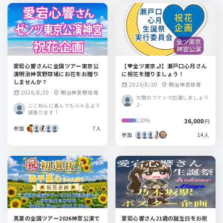
愛宕心響さんに全国ツアー東京公
【💙全ツ東京🌙】瀬戸口心月さん
演明治神宮野球場にお花をお贈り
に祝花を贈りましょう！
しませんか？
2026/8/20
明治神宮球場
calendar_month
location_on
2026/8/20
明治神宮野球場
calendar_month
location_on
大勢のファンで応援しましょう
♪
ここねんに喜んでもらえるよう
頑張ります！
36,000
120%
円
参加
7人
参加
14人
真夏の全国ツアー2026神宮公演で
愛宕心響さん21歳の誕生日をお祝