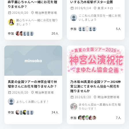
森平麗心ちゃんへ一緒にお花を贈
いする乃木坂駅ポスター企画
りませんか？
2026/9/14
東京メトロ 乃
calendar_month
location_on
2026/8/20
明治神宮野球場
calendar_month
location_on
木坂駅
ここねんの誕生日を一緒にお祝
いしましょう
麗心ちゃんへ一緒にお花を贈り
ましょう！
参加
5人
参加
20人
真夏の全国ツアーの神宮会場で林
乃木坂46真夏の全国ツアー2026神
瑠奈さんにお花を贈りませんか？
宮公演にてまゆたん協会へ祝花を
贈りませんか
2026/8/20
明治神宮球場
calendar_month
location_on
2026/8/20
明治神宮野球場
calendar_month
location_on
よろしくお願いします！
まゆたん協会へ素敵なお花を贈
りたいです！
参加
34人
参加
7人