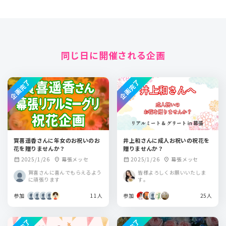
同じ日に開催される企画
企画完了
企画完了
賀喜遥香さんに年女のお祝いのお
井上和さんに成人お祝いの祝花を
花を贈りませんか？
贈りませんか？
2025/1/26
幕張メッセ
2025/1/26
幕張メッセ
calendar_month
location_on
calendar_month
location_on
賀喜さんに喜んでもらえるよう
皆様よろしくお願いいたしま
に頑張ります
す。
参加
11人
参加
25人