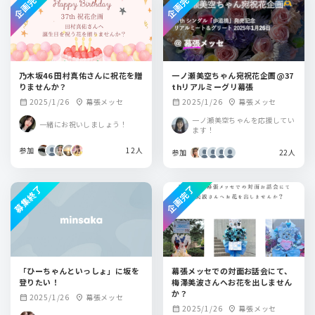
企画完了
企画完了
乃木坂46 田村真佑さんに祝花を贈
一ノ瀬美空ちゃん宛祝花企画@37
りませんか？
thリアルミーグリ幕張
2025/1/26
幕張メッセ
2025/1/26
幕張メッセ
calendar_month
location_on
calendar_month
location_on
一ノ瀬美空ちゃんを応援してい
一緒にお祝いしましょう！
ます！
参加
12人
参加
22人
募集終了
企画完了
「ひーちゃんといっしょ」に坂を
幕張メッセでの対面お話会にて、
登りたい！
梅澤美波さんへお花を出しません
か？
2025/1/26
幕張メッセ
calendar_month
location_on
2025/1/26
幕張メッセ
calendar_month
location_on