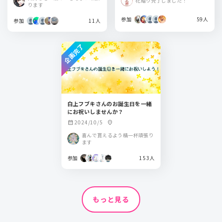
花贈り完了しました！
インアリーナ
ります
参加
59人
参加
11人
企画完了
白上フブキさんのお誕生日を一緒
にお祝いしませんか？
2024/10/5
calendar_month
location_on
喜んで貰えるよう精一杯頑張り
ます
参加
153人
もっと見る