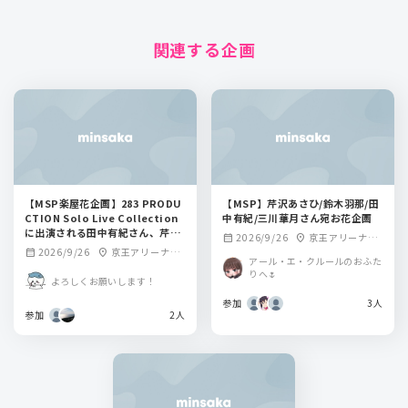
関連する企画
【MSP楽屋花企画】283 PRODU
【MSP】芹沢あさひ/鈴木羽那/田
CTION Solo Live Collection
中有紀/三川華月さん宛お花企画
に出演される田中有紀さん、芹沢
2026/9/26
京王アリーナTO
calendar_month
location_on
あさひさん宛
2026/9/26
京王アリーナTO
calendar_month
location_on
KYO
アール・エ・クルールのおふた
KYO
りへ🌷
よろしくお願いします！
参加
3人
参加
2人