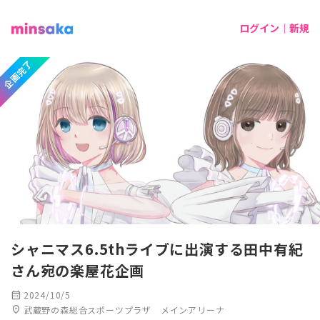
ログイン｜新規
企画完了
シャニマス6.5thライブに出演する田中有紀
さん宛の楽屋花企画
calendar_month
2024/10/5
location_on
武蔵野の森総合スポーツプラザ メインアリーナ