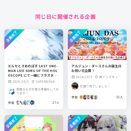
同じ日に開催される企画
企画完了
企画完了
エルセとさめのぽき LAST ONE-
アルジュン・ダースさんお誕生日
MAN LIVE SONG OF THE HOL
お祝い花企画！
OSCOPE にて一緒にフラスタを
2024/10/5
南インドキッチ
calendar_month
location_on
贈りませんか？
2024/10/5
SUPERNOVA Ka
calendar_month
location_on
ン 虎ノ門ヒルズ店
花贈り完了しました！
wasaki
素敵なものを贈る準備をしてお
ります！
参加
32人
参加
27人
企画完了
企画完了