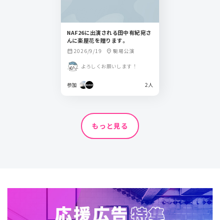
NAF26に出演される田中有紀宛さ
んに楽屋花を贈ります。
2026/9/19
駒場公演
calendar_month
location_on
よろしくお願いします！
参加
2人
もっと見る