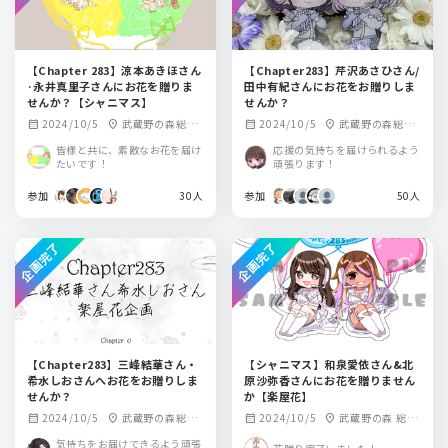
【Chapter 283】涼本あきほさん
【Chapter283】芹沢あさひさん/
·永井真里子さんにお花を贈りま
田中有紀さんにお花をお贈りしま
せんか？【シャニマス】
せんか？
2024/10/5
武蔵野の森総合
2024/10/5
武蔵野の森総合
calendar_month
location_on
calendar_month
location_on
スポーツプラザ
スポーツプラザ
皆様と共に、素敵なお花を届け
応援の気持ちを届けられるよう
メインアリーナ
たいです！
頑張ります！
参加
30人
参加
50人
企画完了
企画完了
【Chapter283】三峰結華さん・
【シャニマス】和泉愛依さん&北
希水しおさんへお花をお贈りしま
原沙弥香さんにお花を贈りません
せんか？
か【楽屋花】
2024/10/5
武蔵野の森総合
2024/10/5
武蔵野の森 総合
calendar_month
location_on
calendar_month
location_on
スポーツプラザメ
スポーツプラザ
気持ちをお届けできるよう頑張