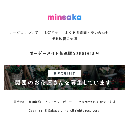
サービスについて
｜
お知らせ
｜
よくある質問・問い合わせ
｜
機能改善の依頼
オーダーメイド花通販 Sakaseru
select_window
運営会社
利用規約
プライバシーポリシー
特定商取引法に関する記述
Copyright © Sakaseru Inc. All rights reserverd.