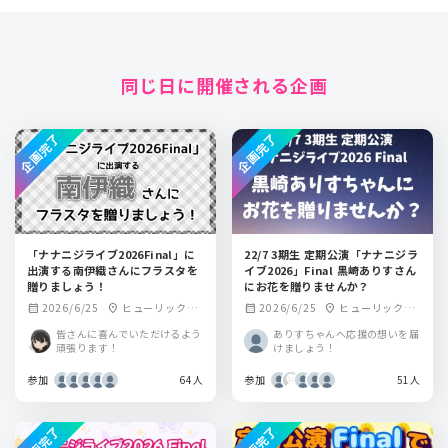
同じ日に開催される企画
企画完了
企画完了
「ナナニジライブ2026Final」に
22/7 3期生 定期公演「ナナニジラ
出演する南伊織さんにフラスタを
イブ2026」Final 黒崎ありすさん
贈りましょう！
にお花を贈りませんか？
2026/6/25
ヒューリックホ
2026/6/25
ヒューリックホ
calendar_month
location_on
calendar_month
location_on
ール東京
ール東京
皆さんに喜んでいただけるよう
ありすちゃんへ応援の想いを届
頑張ります！
けましょう！
参加
64人
参加
51人
企画完了
企画完了