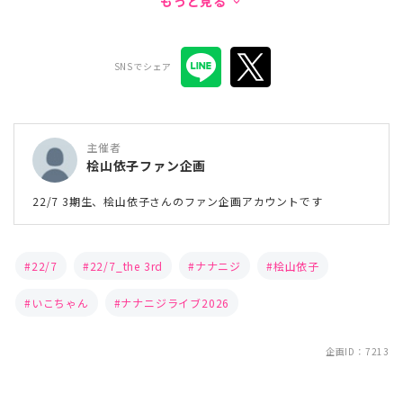
もっと見る
keyboard_arrow_down
SNSでシェア
主催者
桧山依子ファン企画
22/7 3期生、桧山依子さんのファン企画アカウントです
22/7
22/7_the 3rd
ナナニジ
桧山依子
いこちゃん
ナナニジライブ2026
企画ID：7213