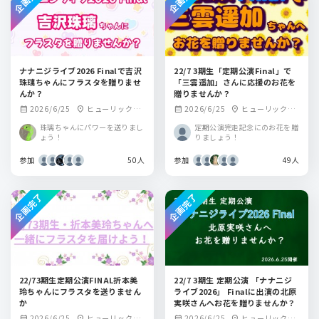
ナナニジライブ2026 Finalで吉沢
22/7 3期生「定期公演Final」で
珠璃ちゃんにフラスタを贈りませ
「三雲遥加」さんに応援のお花を
んか？
贈りませんか？
2026/6/25
ヒューリックホ
2026/6/25
ヒューリックホ
calendar_month
location_on
calendar_month
location_on
ール東京
ール東京
珠璃ちゃんにパワーを送りまし
定期公演完走記念にのお花を贈
ょう！
りましょう！
参加
50人
参加
49人
企画完了
企画完了
22/73期生定期公演FINAL折本美
22/7 3期生 定期公演 「ナナニジ
玲ちゃんにフラスタを送りません
ライブ2026」 Finalに出演の北原
か
実咲さんへお花を贈りませんか？
2026/6/25
ヒューリックホ
2026/6/25
ヒューリックホ
calendar_month
location_on
calendar_month
location_on