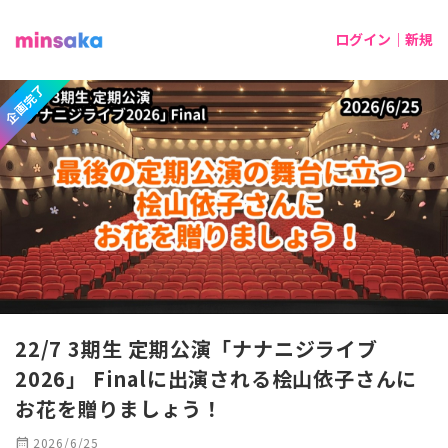
ログイン｜新規
企画完了
22/7 3期生 定期公演「ナナニジライブ
2026」 Finalに出演される桧山依子さんに
お花を贈りましょう！
calendar_month
2026/6/25