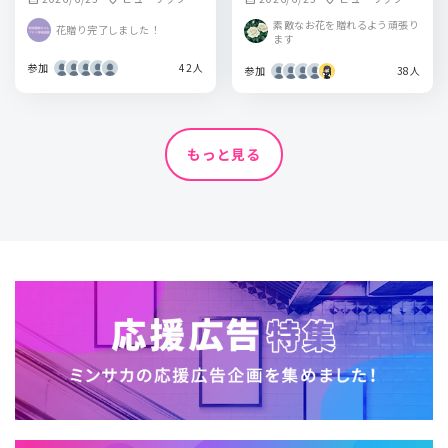
ール東京
ール東京
素敵なお花を贈れるよう頑張り
花贈り完了しました！
ます
参加
42人
参加
38人
もっと見る