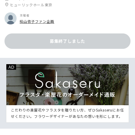
location_on
ヒューリックホール東京
主催者
桧山依子ファン企画
募集終了しました
こだわりの楽屋花やフラスタを贈りたい方、ぜひSakaseruにお任
せください。フラワーデザイナーがあなたの想いを形にします。