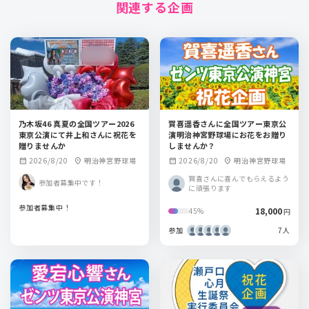
関連する企画
乃木坂46 真夏の全国ツアー2026
賀喜遥香さんに全国ツアー東京公
東京公演にて井上和さんに祝花を
演明治神宮野球場にお花をお贈り
贈りませんか
しませんか？
2026/8/20
明治神宮野球場
2026/8/20
明治神宮野球場
calendar_month
location_on
calendar_month
location_on
賀喜さんに喜んでもらえるよう
参加者募集中です！
に頑張ります
参加者募集中！
18,000
45%
円
参加
7人