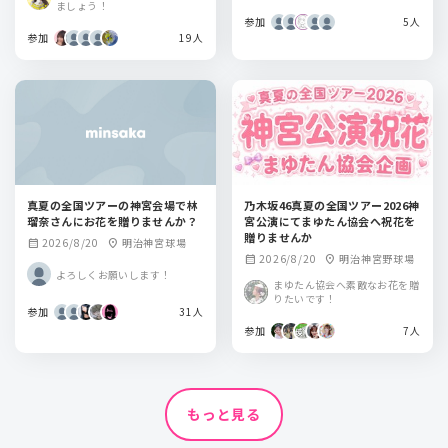
ましょう！
参加
5人
参加
19人
真夏の全国ツアーの神宮会場で林
乃木坂46真夏の全国ツアー2026神
瑠奈さんにお花を贈りませんか？
宮公演にてまゆたん協会へ祝花を
贈りませんか
2026/8/20
明治神宮球場
calendar_month
location_on
2026/8/20
明治神宮野球場
calendar_month
location_on
よろしくお願いします！
まゆたん協会へ素敵なお花を贈
りたいです！
参加
31人
参加
7人
もっと見る