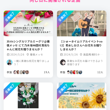
企画完了
企画完了
35thシングルリアルミーグリ@幕
【シォータイムリアルイベントvo
張メッセ にて乃木坂46田村真佑ち
l2】希水しおさんへお花をお贈り
ゃんに祝花を贈りませんか？
しませんか？
2024/5/26
幕張メッセ
2024/5/26
高田馬場BSホー
calendar_month
location_on
calendar_month
location_on
ル
一緒に素敵な祝花を贈りましょ
素敵なお花をお届けできるよう
う！
頑張ります
参加
19人
参加
12人
企画完了
企画完了