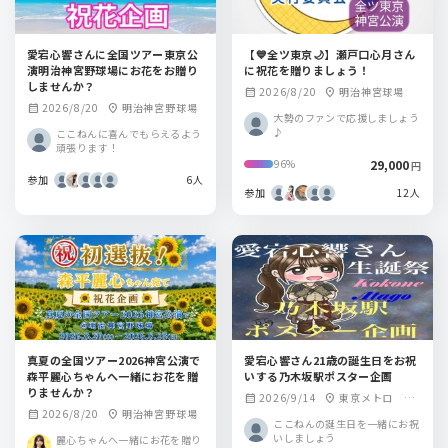
愛宕心響さんに全国ツアー東京公
【💙全ツ東京🌙】瀬戸口心月さん
演明治神宮野球場にお花をお贈り
に祝花を贈りましょう！
しませんか？
2026/8/20
明治神宮球場
calendar_month
location_on
2026/8/20
明治神宮野球場
calendar_month
location_on
大勢のファンで応援しましょう
♪
ここねんに喜んでもらえるよう
頑張ります！
29,000
96%
円
参加
6人
参加
12人
真夏の全国ツアー2026神宮公演で
愛宕心響さん21歳の誕生日をお祝
森平麗心ちゃんへ一緒にお花を贈
いする乃木坂駅ポスター企画
りませんか？
2026/9/14
東京メトロ 乃
calendar_month
location_on
2026/8/20
明治神宮野球場
calendar_month
location_on
木坂駅
ここねんの誕生日を一緒にお祝
いしましょう
麗心ちゃんへ一緒にお花を贈り