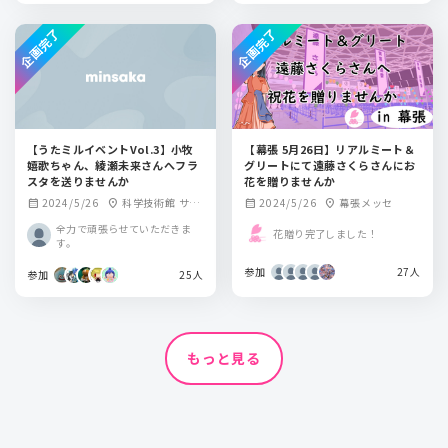
企画完了
企画完了
【うたミルイベントVol.3】小牧
【幕張 5月26日】リアルミート＆
嬉歌ちゃん、綾瀬未来さんへフラ
グリートにて遠藤さくらさんにお
スタを送りませんか
花を贈りませんか
2024/5/26
科学技術館 サイ
2024/5/26
幕張メッセ
calendar_month
location_on
calendar_month
location_on
エンスホール
全力で頑張らせていただきま
花贈り完了しました！
す。
参加
27人
参加
25人
もっと見る