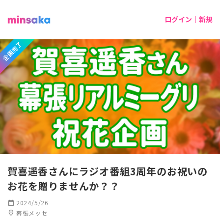
ログイン｜新規
企画完了
賀喜遥香さんにラジオ番組3周年のお祝いの
お花を贈りませんか？？
calendar_month
2024/5/26
location_on
幕張メッセ