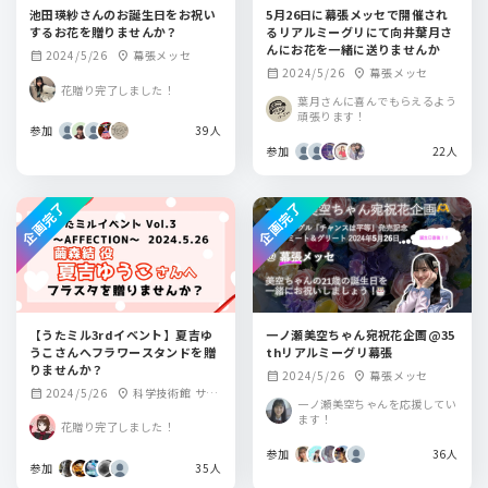
池田瑛紗さんのお誕生日をお祝い
5月26日に幕張メッセで開催され
するお花を贈りませんか？
るリアルミーグリにて向井葉月さ
んにお花を一緒に送りませんか
2024/5/26
幕張メッセ
calendar_month
location_on
2024/5/26
幕張メッセ
calendar_month
location_on
花贈り完了しました！
葉月さんに喜んでもらえるよう
頑張ります！
参加
39人
参加
22人
企画完了
企画完了
【うたミル3rdイベント】夏吉ゆ
一ノ瀬美空ちゃん宛祝花企画@35
うこさんへフラワースタンドを贈
thリアルミーグリ幕張
りませんか？
2024/5/26
幕張メッセ
calendar_month
location_on
2024/5/26
科学技術館 サイ
calendar_month
location_on
一ノ瀬美空ちゃんを応援してい
エンスホール
ます！
花贈り完了しました！
参加
36人
参加
35人