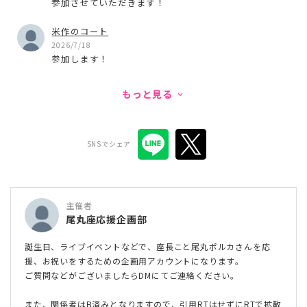
参加させていただきます！
米作のコート
2026/7/18
参加します！
もっと見る
keyboard_arrow_down
SNSでシェア
主催者
尾丸座応援企画部
誕生日、ライブイベントなどで、座長こと尾丸ポルカさんを応
援、お祝いをするための企画用アカウントになります。
ご質問などがございましたらDMにてご連絡ください。
また、関係者はB済みとなりますので、引用RTはせずにRTで拡散