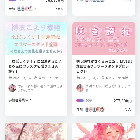
円
参加
56人
「ねぽっくす！」に出演するこよ
咲き誇れ🌸さくらみこ2nd LIVE記
ちゃんにフラスタを贈りません
念広告&フラワースタンドプロジ
か？🧪
ェクト
2026/9/26
有明アリーナ
2026/10/29
Kアリーナ横浜
calendar_month
location_on
calendar_month
location_on
博衣こより様に喜んで頂けるよ
横浜でも沢山咲き誇りましょう
う努めます
🌸
参加者募集中！
277,000
79%
円
参加
71人