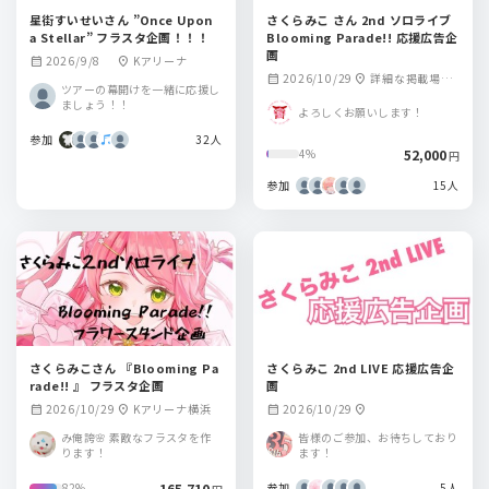
星街すいせいさん ”Once Upon
さくらみこ さん 2nd ソロライブ
a Stellar” フラスタ企画！！！
Blooming Parade!! 応援広告企
画
2026/9/8
Kアリーナ
calendar_month
location_on
2026/10/29
詳細な掲載場所
calendar_month
location_on
ツアーの幕開けを一緒に応援し
は後日発表となり
ましょう！！
よろしくお願いします！
ます
参加
32人
52,000
4%
円
参加
15人
さくらみこさん 『Blooming Pa
さくらみこ 2nd LIVE 応援広告企
rade!! 』 フラスタ企画
画
2026/10/29
Kアリーナ横浜
2026/10/29
calendar_month
location_on
calendar_month
location_on
み俺誇🌸 素敵なフラスタを作
皆様のご参加、お待ちしており
ります！
ます！
165,710
参加
5人
82%