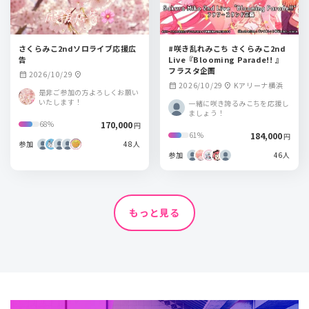
さくらみこ2ndソロライブ応援広
#咲き乱れみこち さくらみこ2nd
告
Live『Blooming Parade!! 』
フラスタ企画
2026/10/29
calendar_month
location_on
2026/10/29
Kアリーナ横浜
calendar_month
location_on
是非ご参加の方よろしくお願い
いたします！
一緒に咲き誇るみこちを応援し
ましょう！
170,000
68%
円
184,000
61%
円
参加
48人
参加
46人
もっと見る