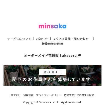
サービスについて
｜
お知らせ
｜
よくある質問・問い合わせ
｜
機能改善の依頼
オーダーメイド花通販 Sakaseru
select_window
運営会社
利用規約
プライバシーポリシー
特定商取引法に関する記述
Copyright © Sakaseru Inc. All rights reserverd.