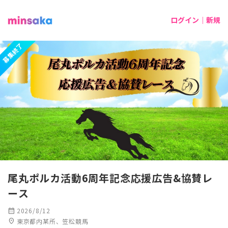
ログイン｜新規
募集終了
尾丸ポルカ活動6周年記念応援広告&協賛レ
ース
calendar_month
2026/8/12
location_on
東京都内某所、笠松競馬