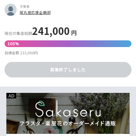
主催者
尾丸座応援企画部
241,000
円
現在の集金総額
103%
目標金額 233,000円
募集終了しました