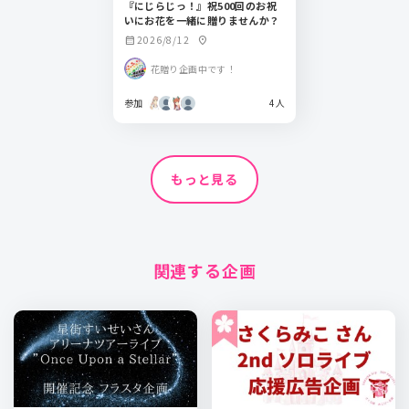
『にじらじっ！』祝500回のお祝
いにお花を一緒に贈りませんか？
2026/8/12
calendar_month
location_on
花贈り企画中です！
参加
4人
もっと見る
関連する企画